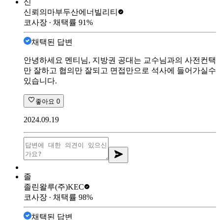
신
신뢰의마부
두산에너빌리티
코사장
∙ 채택률
91
%
채택된 답변
안녕하세요 멘티님, 지방권 공대는 교수님과의 사전컨택
만 잘하고 협의만 잘되고 면접만으로 석사에 들어가실수
있습니다.
좋아요
0
2024.09.19
졸
졸린왈루
(주)KEC
코사장
∙ 채택률
98
%
채택된 답변