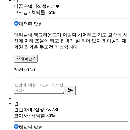
니
니꿈은뭐니
삼성전기
코사장
∙ 채택률
86
%
채택된 답변
멘티님의 백그라운드가 어떻다 하더라도 지도 교수와 사
전에 미리 조율이 되고 협의가 잘 되어 있다면 이공계 대
학원 진학은 무조건 가능합니다.
좋아요
0
2024.09.20
린
린린아빠2
삼성 E&A
코이사
∙ 채택률
80
%
채택된 답변