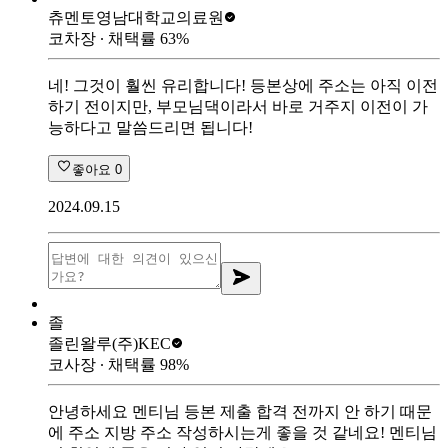
츄멘토
영남대학교의료원
코차장
∙ 채택률
63
%
네! 그것이 훨씬 유리합니다! 등본상에 주소는 아직 이전
하기 전이지만, 부모님댁이라서 바로 거주지 이전이 가
능하다고 말씀드리면 됩니다!
좋아요
0
2024.09.15
졸
졸린왈루
(주)KEC
코사장
∙ 채택률
98
%
안녕하세요 멘티님 등본 제출 합격 전까지 안 하기 때문
에 주소 지방 주소 작성하시는게 좋을 것 같네요! 멘티님