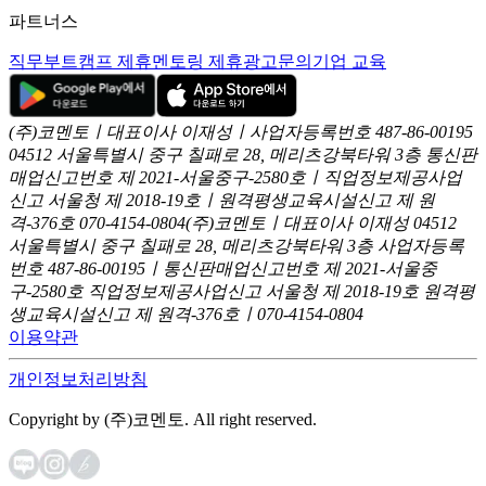
파트너스
직무부트캠프 제휴
멘토링 제휴
광고문의
기업 교육
(주)코멘토ㅣ대표이사 이재성ㅣ사업자등록번호 487-86-00195
04512 서울특별시 중구 칠패로 28, 메리츠강북타워 3층
통신판
매업신고번호 제 2021-서울중구-2580호ㅣ직업정보제공사업
신고
서울청 제 2018-19호ㅣ원격평생교육시설신고 제 원
격-376호
070-4154-0804
(주)코멘토ㅣ대표이사 이재성
04512
서울특별시 중구 칠패로 28, 메리츠강북타워 3층
사업자등록
번호 487-86-00195ㅣ통신판매업신고번호 제 2021-서울중
구-2580호
직업정보제공사업신고 서울청 제 2018-19호
원격평
생교육시설신고 제 원격-376호ㅣ070-4154-0804
이용약관
개인정보처리방침
Copyright by (주)코멘토. All right reserved.