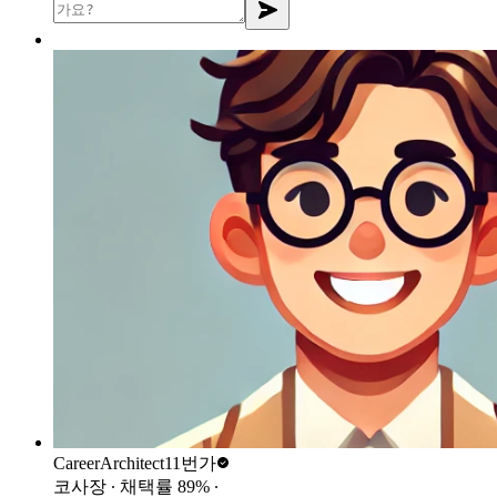
CareerArchitect
11번가
코사장
∙ 채택률
89
%
∙