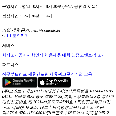
운영시간 : 평일 10시 ~ 18시 30분 (주말, 공휴일 제외)
점심시간 : 12시 30분 ~ 14시
기업 제휴 문의: help@comento.kr
1:1 문의하기
서비스
회사소개
공지사항
인재 채용
제휴 대학 인증
코멘토픽 소개
파트너스
직무부트캠프 제휴
멘토링 제휴
광고문의
기업 교육
(주)코멘토ㅣ대표이사 이재성ㅣ사업자등록번호 487-86-00195
04512 서울특별시 중구 칠패로 28, 메리츠강북타워 3층
통신판
매업신고번호 제 2021-서울중구-2580호ㅣ직업정보제공사업
신고
서울청 제 2018-19호ㅣ원격평생교육시설신고 제 원
격-376호
070-4154-0804
(주)코멘토ㅣ대표이사 이재성
04512