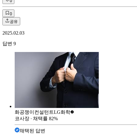
0
0
공유
2025.02.03
답변
9
화공쟁이컨설턴트
LG화학
코사장
∙ 채택률
82
%
채택된 답변