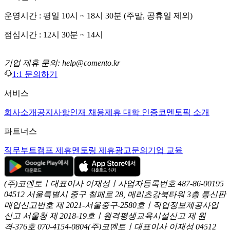
운영시간 : 평일 10시 ~ 18시 30분 (주말, 공휴일 제외)
점심시간 : 12시 30분 ~ 14시
기업 제휴 문의: help@comento.kr
1:1 문의하기
서비스
회사소개
공지사항
인재 채용
제휴 대학 인증
코멘토픽 소개
파트너스
직무부트캠프 제휴
멘토링 제휴
광고문의
기업 교육
(주)코멘토ㅣ대표이사 이재성ㅣ사업자등록번호 487-86-00195
04512 서울특별시 중구 칠패로 28, 메리츠강북타워 3층
통신판
매업신고번호 제 2021-서울중구-2580호ㅣ직업정보제공사업
신고
서울청 제 2018-19호ㅣ원격평생교육시설신고 제 원
격-376호
070-4154-0804
(주)코멘토ㅣ대표이사 이재성
04512