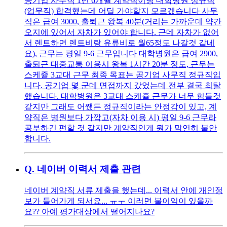
공기업 사무직 1년 6개월 계약직이랑 대학병원 정규직
(업무직) 합격했는데 어딜 가야할지 모르겠습니다 사무
직은 급여 3000, 출퇴근 왕복 40분(거리는 가까운데 약간
오지에 있어서 자차가 있어야 합니다. 근데 자차가 없어
서 렌트하면 렌트비랑 유류비로 월65정도 나갈것 같네
요), 근무는 평일 9-6 근무입니다 대학병원은 급여 2900,
출퇴근 대중교통 이용시 왕복 1시간 20분 정도, 근무는
스케쥴 3교대 근무 최종 목표는 공기업 사무직 정규직입
니다. 공기업 몇 군데 면접까지 갔었는데 전부 결국 최탈
했습니다. 대학병원은 3교대 스케쥴 근무가 너무 힘들것
같지만 그래도 어쨌든 정규직이라는 안정감이 있고, 계
약직은 병원보다 가깝고(자차 이용 시) 평일 9-6 근무라
공부하긴 편할 것 같지만 계약직인게 뭔가 막연히 불안
합니다.
Q.
네이버 이력서 제출 관련
네이버 계약직 서류 제출을 했는데... 이력서 안에 개인정
보가 들어가게 되서요... ㅠㅜ 이러면 불이익이 있을까
요?? 아예 평가대상에서 떨어지나요?