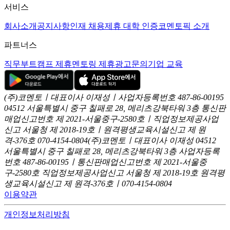
서비스
회사소개
공지사항
인재 채용
제휴 대학 인증
코멘토픽 소개
파트너스
직무부트캠프 제휴
멘토링 제휴
광고문의
기업 교육
(주)코멘토ㅣ대표이사 이재성ㅣ사업자등록번호 487-86-00195
04512 서울특별시 중구 칠패로 28, 메리츠강북타워 3층
통신판
매업신고번호 제 2021-서울중구-2580호ㅣ직업정보제공사업
신고
서울청 제 2018-19호ㅣ원격평생교육시설신고 제 원
격-376호
070-4154-0804
(주)코멘토ㅣ대표이사 이재성
04512
서울특별시 중구 칠패로 28, 메리츠강북타워 3층
사업자등록
번호 487-86-00195ㅣ통신판매업신고번호 제 2021-서울중
구-2580호
직업정보제공사업신고 서울청 제 2018-19호
원격평
생교육시설신고 제 원격-376호ㅣ070-4154-0804
이용약관
개인정보처리방침