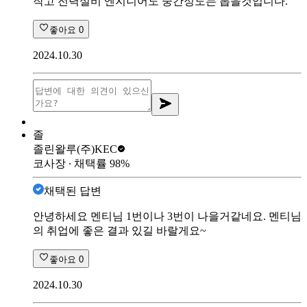
작고 전력설비 엔지니어도 중간정도는 뽑을것입니다.
좋아요
0
2024.10.30
졸
졸린왈루
(주)KEC
코사장
∙ 채택률
98
%
채택된 답변
안녕하세요 멘티님 1번이나 3번이 나을거같네요. 멘티님
의 취업에 좋은 결과 있길 바랄게요~
좋아요
0
2024.10.30