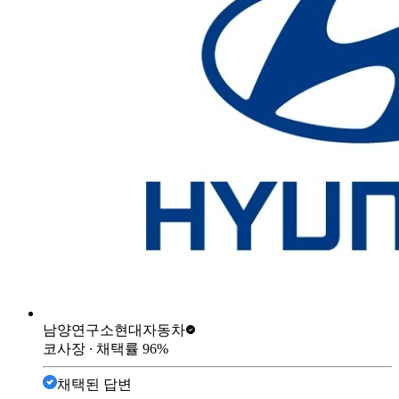
남양연구소
현대자동차
코사장
∙ 채택률
96
%
채택된 답변