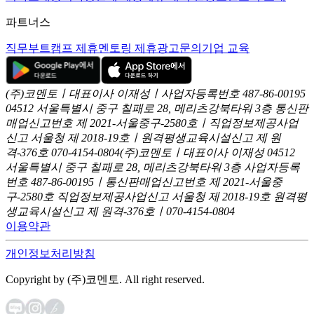
파트너스
직무부트캠프 제휴
멘토링 제휴
광고문의
기업 교육
(주)코멘토ㅣ대표이사 이재성ㅣ사업자등록번호 487-86-00195
04512 서울특별시 중구 칠패로 28, 메리츠강북타워 3층
통신판
매업신고번호 제 2021-서울중구-2580호ㅣ직업정보제공사업
신고
서울청 제 2018-19호ㅣ원격평생교육시설신고 제 원
격-376호
070-4154-0804
(주)코멘토ㅣ대표이사 이재성
04512
서울특별시 중구 칠패로 28, 메리츠강북타워 3층
사업자등록
번호 487-86-00195ㅣ통신판매업신고번호 제 2021-서울중
구-2580호
직업정보제공사업신고 서울청 제 2018-19호
원격평
생교육시설신고 제 원격-376호ㅣ070-4154-0804
이용약관
개인정보처리방침
Copyright by (주)코멘토. All right reserved.