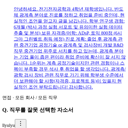
안녕하세요. 전기전자공학과 4학년 재학생입니다. 반도
체 광계측 분야로 진로를 정하고 취업을 준비 중인데, 현
실적인 조언을 얻고자 글을 남깁니다. 학부 연구생 경험:
6개월 (박사 과정 실험 서포트 및 유의미한 실험 데이터
추출 및 분석) 보유 자격증/어학: ADsP, 토익 800점 (6시
그마 그린벨트 취득 예정) 진로 계획: 졸업 후 광계측 관
련 중견기업 공정기술 or 광계측 및 검사장비 개발 R&D
직무 중견기업 위주로 서치를 하고 있는데, 광계측 분야
는 기업 풀이 좁은 편이라 취업 준비에 확신이 잘 서지 않
습니다. 1순위는 계측 공정기술이지만 관련 경험이나 스
펙이 부족할 경우 석사 후 취업을 할 생각입니다. 광계측/
광학 검사 장비 관련 직무로 가기 위해 학부생 수준에서
더 보완해야 할 사항(자격증, 프로젝트 등)이 있을지 현
실적인 조언 부탁드립니다! 감사합니다.
면접
·
모든 회사
/
모든 직무
Q.
직무를 잘못 선택한 자소서
l
lyulyu