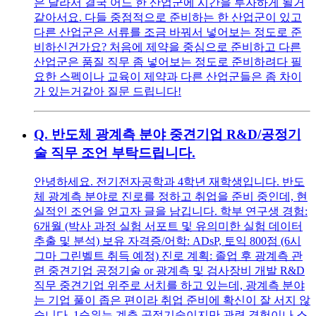
은 달라서 결국 어느 한 산업군에 시간을 투자하게 될거
같아서요. 다들 중점적으로 준비하는 한 산업군이 있고
다른 산업군은 서류를 조금 바꿔서 넣어보는 정도로 준
비하신건가요? 처음에 제약을 중심으로 준비하고 다른
산업군은 품질 직무 좀 넣어보는 정도로 준비하려다 필
요한 스펙이나 교육이 제약과 다른 산업군들은 좀 차이
가 있는거같아 질문 드립니다!
Q.
반도체 광계측 분야 중견기업 R&D/공정기
술 직무 조언 부탁드립니다.
안녕하세요. 전기전자공학과 4학년 재학생입니다. 반도
체 광계측 분야로 진로를 정하고 취업을 준비 중인데, 현
실적인 조언을 얻고자 글을 남깁니다. 학부 연구생 경험:
6개월 (박사 과정 실험 서포트 및 유의미한 실험 데이터
추출 및 분석) 보유 자격증/어학: ADsP, 토익 800점 (6시
그마 그린벨트 취득 예정) 진로 계획: 졸업 후 광계측 관
련 중견기업 공정기술 or 광계측 및 검사장비 개발 R&D
직무 중견기업 위주로 서치를 하고 있는데, 광계측 분야
는 기업 풀이 좁은 편이라 취업 준비에 확신이 잘 서지 않
습니다. 1순위는 계측 공정기술이지만 관련 경험이나 스