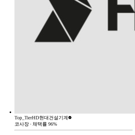
Top_Tier
HD현대건설기계
코사장
∙ 채택률
96
%