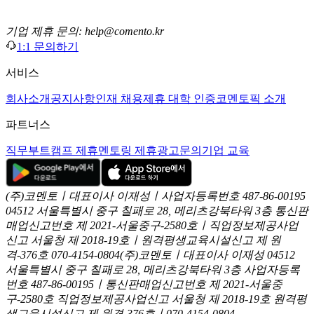
기업 제휴 문의: help@comento.kr
1:1 문의하기
서비스
회사소개
공지사항
인재 채용
제휴 대학 인증
코멘토픽 소개
파트너스
직무부트캠프 제휴
멘토링 제휴
광고문의
기업 교육
(주)코멘토ㅣ대표이사 이재성ㅣ사업자등록번호 487-86-00195
04512 서울특별시 중구 칠패로 28, 메리츠강북타워 3층
통신판
매업신고번호 제 2021-서울중구-2580호ㅣ직업정보제공사업
신고
서울청 제 2018-19호ㅣ원격평생교육시설신고 제 원
격-376호
070-4154-0804
(주)코멘토ㅣ대표이사 이재성
04512
서울특별시 중구 칠패로 28, 메리츠강북타워 3층
사업자등록
번호 487-86-00195ㅣ통신판매업신고번호 제 2021-서울중
구-2580호
직업정보제공사업신고 서울청 제 2018-19호
원격평
생교육시설신고 제 원격-376호ㅣ070-4154-0804