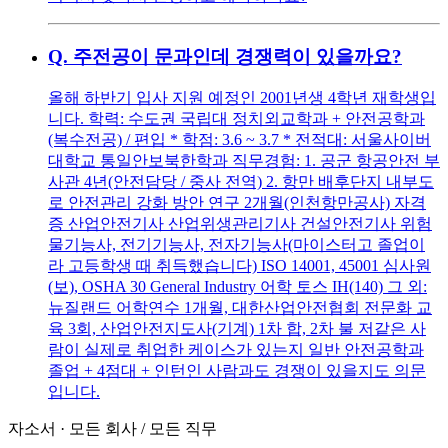
Q.
주전공이 문과인데 경쟁력이 있을까요?
올해 하반기 입사 지원 예정인 2001년생 4학년 재학생입
니다. 학력: 수도권 국립대 정치외교학과 + 안전공학과
(복수전공) / 편입 * 학점: 3.6 ~ 3.7 * 전적대: 서울사이버
대학교 통일안보북한학과 직무경험: 1. 공군 항공안전 부
사관 4년(안전담당 / 중사 전역) 2. 항만 배후단지 내부도
로 안전관리 강화 방안 연구 2개월(인천항만공사) 자격
증 산업안전기사 산업위생관리기사 건설안전기사 위험
물기능사, 전기기능사, 전자기능사(마이스터고 졸업이
라 고등학생 때 취득했습니다) ISO 14001, 45001 심사원
(보), OSHA 30 General Industry 어학 토스 IH(140) 그 외:
뉴질랜드 어학연수 1개월, 대한산업안전협회 전문화 교
육 3회, 산업안전지도사(기계) 1차 합, 2차 불 저같은 사
람이 실제로 취업한 케이스가 있는지 일반 안전공학과
졸업 + 4점대 + 인턴인 사람과도 경쟁이 있을지도 의문
입니다.
자소서
·
모든 회사
/
모든 직무