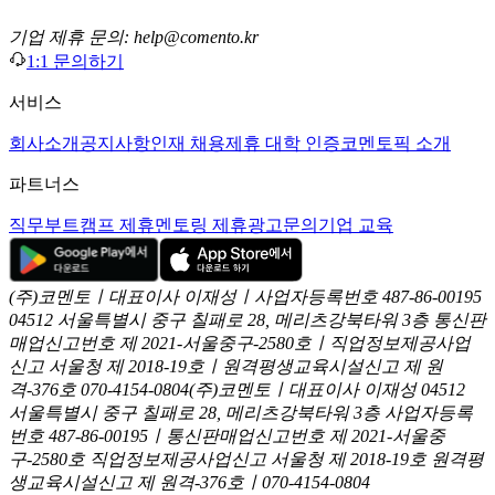
기업 제휴 문의: help@comento.kr
1:1 문의하기
서비스
회사소개
공지사항
인재 채용
제휴 대학 인증
코멘토픽 소개
파트너스
직무부트캠프 제휴
멘토링 제휴
광고문의
기업 교육
(주)코멘토ㅣ대표이사 이재성ㅣ사업자등록번호 487-86-00195
04512 서울특별시 중구 칠패로 28, 메리츠강북타워 3층
통신판
매업신고번호 제 2021-서울중구-2580호ㅣ직업정보제공사업
신고
서울청 제 2018-19호ㅣ원격평생교육시설신고 제 원
격-376호
070-4154-0804
(주)코멘토ㅣ대표이사 이재성
04512
서울특별시 중구 칠패로 28, 메리츠강북타워 3층
사업자등록
번호 487-86-00195ㅣ통신판매업신고번호 제 2021-서울중
구-2580호
직업정보제공사업신고 서울청 제 2018-19호
원격평
생교육시설신고 제 원격-376호ㅣ070-4154-0804