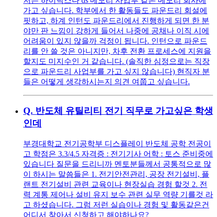
저는 하이닉스나 ds 메모리 사업부 같은 메모리 회사에
가고 싶습니다. 학부에서 한 활동들도 파운드리 회설에
핏하고, 하계 인턴도 파운드리에서 진행하게 되면 한 분
야만 판 느낌이 강하게 들어서 나중에 공채나 이직 시에
어려움이 있지 않을까 걱정이 됩니다. 인턴으로 파운드
리를 안 쓸 것은 아니지만, 차후 전환 프로세스에 지원을
할지도 미지수인 거 같습니다. (솔직한 심정으로는 직장
으로 파운드리 사업부를 가고 싶지 않습니다) 현직자 분
들은 어떻게 생각하시는지 의견 여쭙고 싶습니다.
Q.
반도체 유틸리티 전기 직무로 가고싶은 학생
인데
부경대학교 전기공학부 디스플레이 반도체 공학 전공이
고 학점은 3.3/4.5 자격증 : 전기기사 어학 : 토스 준비중에
있습니다 질문을 드리니까 멘토분들께서 공통적으로 많
이 하시는 말씀들은 1. 전기안전관리, 공장 전기설비, 플
랜트 전기설비 관련 교육이나 현장실습 경험 할것 2. 전
력 계통 제어나 설비 유지 보수 관련 실무 역량 기를것 라
고 하셨습니다. 그럼 저런 실습이나 경험 및 활동같은건
어디서 찾아서 신청하고 해야하나요?