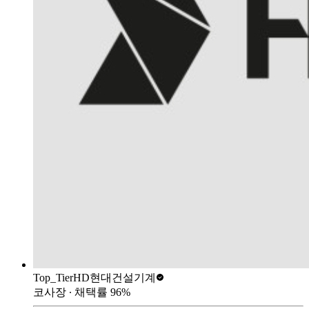
Top_Tier
HD현대건설기계
코사장
∙ 채택률
96
%