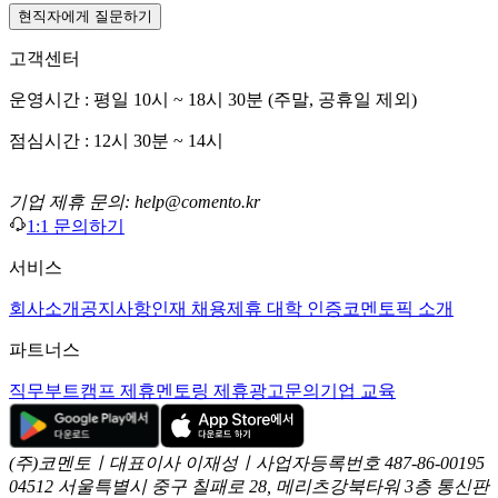
현직자에게 질문하기
고객센터
운영시간 : 평일 10시 ~ 18시 30분 (주말, 공휴일 제외)
점심시간 : 12시 30분 ~ 14시
기업 제휴 문의: help@comento.kr
1:1 문의하기
서비스
회사소개
공지사항
인재 채용
제휴 대학 인증
코멘토픽 소개
파트너스
직무부트캠프 제휴
멘토링 제휴
광고문의
기업 교육
(주)코멘토ㅣ대표이사 이재성ㅣ사업자등록번호 487-86-00195
04512 서울특별시 중구 칠패로 28, 메리츠강북타워 3층
통신판