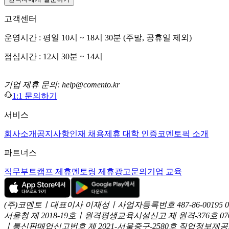
고객센터
운영시간 : 평일 10시 ~ 18시 30분 (주말, 공휴일 제외)
점심시간 : 12시 30분 ~ 14시
기업 제휴 문의: help@comento.kr
1:1 문의하기
서비스
회사소개
공지사항
인재 채용
제휴 대학 인증
코멘토픽 소개
파트너스
직무부트캠프 제휴
멘토링 제휴
광고문의
기업 교육
(주)코멘토ㅣ대표이사 이재성ㅣ사업자등록번호 487-86-00195
서울청 제 2018-19호ㅣ원격평생교육시설신고 제 원격-376호
07
ㅣ통신판매업신고번호 제 2021-서울중구-2580호
직업정보제공사업