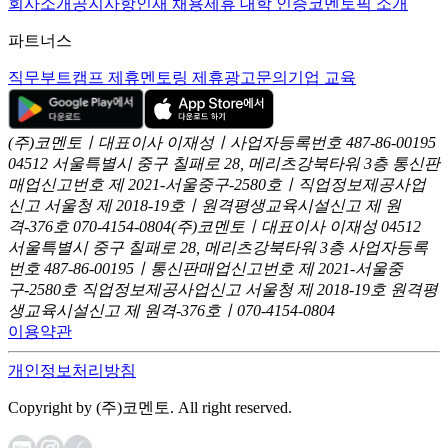
회사소개
공지사항
인재 채용
제휴 대학 인증
코멘토픽 소개
파트너스
직무부트캠프 제휴
멘토링 제휴
광고문의
기업 교육
(주)코멘토ㅣ대표이사 이재성ㅣ사업자등록번호 487-86-00195
04512 서울특별시 중구 칠패로 28, 메리츠강북타워 3층
통신판
매업신고번호 제 2021-서울중구-2580호ㅣ직업정보제공사업
신고
서울청 제 2018-19호ㅣ원격평생교육시설신고 제 원
격-376호
070-4154-0804
(주)코멘토ㅣ대표이사 이재성
04512
서울특별시 중구 칠패로 28, 메리츠강북타워 3층
사업자등록
번호 487-86-00195ㅣ통신판매업신고번호 제 2021-서울중
구-2580호
직업정보제공사업신고 서울청 제 2018-19호
원격평
생교육시설신고 제 원격-376호ㅣ070-4154-0804
이용약관
개인정보처리방침
Copyright by (주)코멘토. All right reserved.