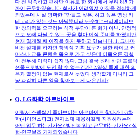
다 전 익숙하고 편하단 이유로 한 회사에서 무려 8년 가
까이 근무하였습니다 회사가 어려워져 이직을 결심하게
되었는데 사실 명확한 "만들고 싶은, 하고 싶은 영상 카
테고리가 있는 것도 아닐뿐더러 단순히 "크리에이티브
한 창의력을 요구하는 심적 부담이 큰 회가 아닌, 안정적
으로 오래 다닐 수 있는 곳을 찾아 이직 준비를 하였지만,
현재 몇개월 째 이직을 하지 못하고 있습니다. 1. 그나마
비전 설계를 하자면 창의적 기획 요구가 덜한 라이브 커
머스나 교육 콘텐츠 쪽으로 가고 싶은데 이쪽으론 경험
이 전무해 이직이 쉽지 않다, 그럼 결국 원래 하던 프로덕
션쪽으로밖에 도전 할 수 없는건가? 2.영상 쪽에 대한 의
욕과 열정이 없는 현재로선 늦었다 생각할게 아니라 그
냥 과감히 다른 일을 찾아보는게 나은건지?
Q.
LG화학 아르바이트
이력서 스펙쌓기 좋아보이는 아르바이트 찾다가 LG화
학(사이언스파크) 전자소재 채용하길래 지원하려는데
어떤 업무 하는건가요? 방진복 입고 근무하는건가요? 실
험-연구보조 기재되있습니다