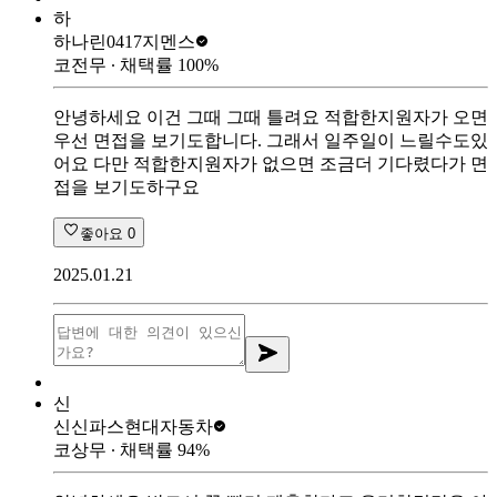
하
하나린0417
지멘스
코전무
∙ 채택률
100
%
안녕하세요 이건 그때 그때 틀려요 적합한지원자가 오면
우선 면접을 보기도합니다. 그래서 일주일이 느릴수도있
어요 다만 적합한지원자가 없으면 조금더 기다렸다가 면
접을 보기도하구요
좋아요
0
2025.01.21
신
신신파스
현대자동차
코상무
∙ 채택률
94
%