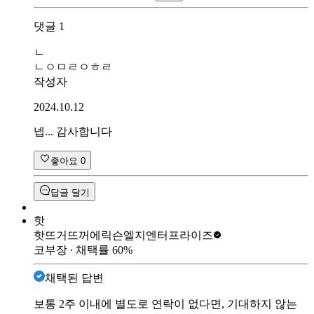
댓글
1
ㄴ
ㄴㅇㅁㄹㅇㅎㄹ
작성자
2024.10.12
넵... 감사합니다
좋아요
0
답글 달기
핫
핫뜨거뜨꺼
에릭슨엘지엔터프라이즈
코부장
∙ 채택률
60
%
채택된 답변
보통 2주 이내에 별도로 연락이 없다면, 기대하지 않는