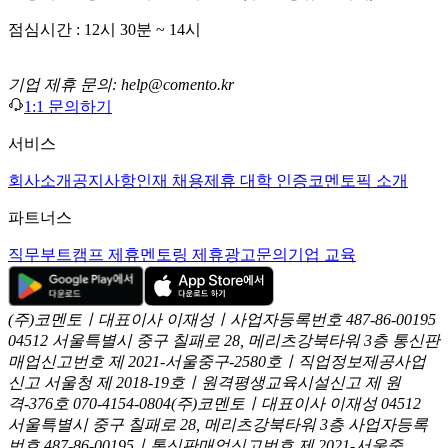
점심시간 : 12시 30분 ~ 14시
기업 제휴 문의: help@comento.kr
1:1 문의하기
서비스
회사소개
공지사항
인재 채용
제휴 대학 인증
코멘토픽 소개
파트너스
직무부트캠프 제휴
멘토링 제휴
광고문의
기업 교육
(주)코멘토ㅣ대표이사 이재성ㅣ사업자등록번호 487-86-00195
04512 서울특별시 중구 칠패로 28, 메리츠강북타워 3층
통신판
매업신고번호 제 2021-서울중구-2580호ㅣ직업정보제공사업
신고
서울청 제 2018-19호ㅣ원격평생교육시설신고 제 원
격-376호
070-4154-0804
(주)코멘토ㅣ대표이사 이재성
04512
서울특별시 중구 칠패로 28, 메리츠강북타워 3층
사업자등록
번호 487-86-00195ㅣ통신판매업신고번호 제 2021-서울중