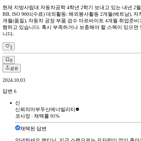
현재 지방사립대 자동차공학 4학년 2학기 보내고 있는 내년 2월 졸업예정자
BB, ISO 9001(수료) 대외활동: 해외봉사활동 2개월(베트남)
개월(품질), 자동차 공장 부품 검수 아르바이트 4개월 취업준비
행하고 있습니다. 혹시 부족하거나 보충해야 할 스펙이 있으면 
니다.
1
0
공유
2024.10.03
답변
6
신
신뢰의마부
두산에너빌리티
코사장
∙ 채택률
91
%
채택된 답변
안녕하세요 멘티님, 지금 스펙으로는 모자람이 없이 좋아