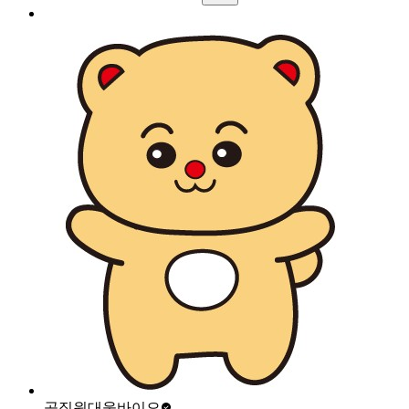
곰직원
대웅바이오