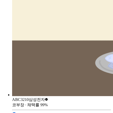
ABC3210
삼성전자
코부장
∙ 채택률
99
%