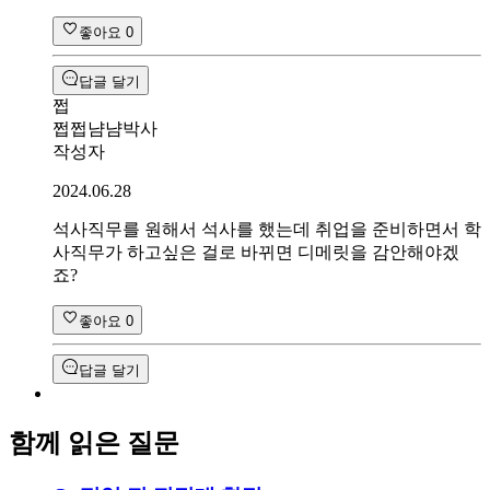
좋아요
0
답글 달기
쩝
쩝쩝냠냠박사
작성자
2024.06.28
석사직무를 원해서 석사를 했는데 취업을 준비하면서 학
사직무가 하고싶은 걸로 바뀌면 디메릿을 감안해야겠
죠?
좋아요
0
답글 달기
함께 읽은 질문