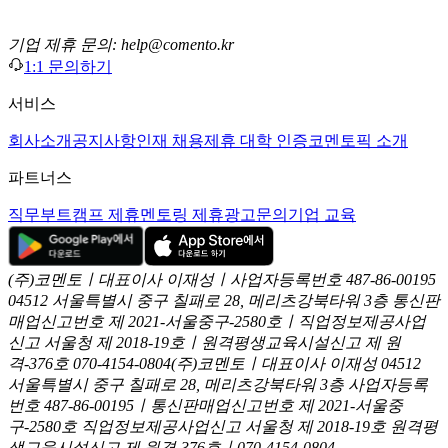
기업 제휴 문의: help@comento.kr
1:1 문의하기
서비스
회사소개
공지사항
인재 채용
제휴 대학 인증
코멘토픽 소개
파트너스
직무부트캠프 제휴
멘토링 제휴
광고문의
기업 교육
(주)코멘토ㅣ대표이사 이재성ㅣ사업자등록번호 487-86-00195
04512 서울특별시 중구 칠패로 28, 메리츠강북타워 3층
통신판
매업신고번호 제 2021-서울중구-2580호ㅣ직업정보제공사업
신고
서울청 제 2018-19호ㅣ원격평생교육시설신고 제 원
격-376호
070-4154-0804
(주)코멘토ㅣ대표이사 이재성
04512
서울특별시 중구 칠패로 28, 메리츠강북타워 3층
사업자등록
번호 487-86-00195ㅣ통신판매업신고번호 제 2021-서울중
구-2580호
직업정보제공사업신고 서울청 제 2018-19호
원격평
생교육시설신고 제 원격-376호ㅣ070-4154-0804