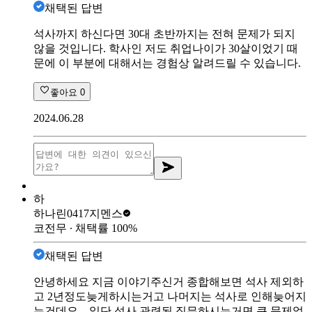
채택된 답변
석사까지 하신다면 30대 초반까지는 전혀 문제가 되지
않을 것입니다. 학사인 저도 취업나이가 30살이었기 때
문에 이 부분에 대해서는 경험상 알려드릴 수 있습니다.
좋아요
0
2024.06.28
하
하나린0417
지멘스
코전무
∙ 채택률
100
%
채택된 답변
안녕하세요 지금 이야기주신거 종합해보면 석사 제외하
고 2년정도늦게하시는거고 나머지는 석사로 인해늦어지
는건데요... 일단 석사 관련된 직무하시는거면 큰 문제없