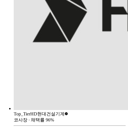
Top_Tier
HD현대건설기계
코사장
∙ 채택률
96
%