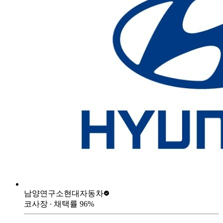
남양연구소
현대자동차
코사장
∙ 채택률
96
%