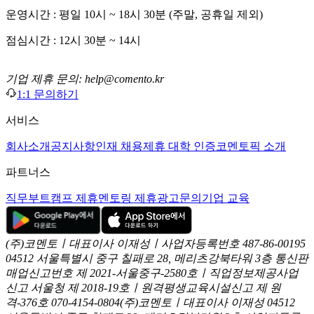
운영시간 : 평일 10시 ~ 18시 30분 (주말, 공휴일 제외)
점심시간 : 12시 30분 ~ 14시
기업 제휴 문의: help@comento.kr
1:1 문의하기
서비스
회사소개
공지사항
인재 채용
제휴 대학 인증
코멘토픽 소개
파트너스
직무부트캠프 제휴
멘토링 제휴
광고문의
기업 교육
(주)코멘토ㅣ대표이사 이재성ㅣ사업자등록번호 487-86-00195
04512 서울특별시 중구 칠패로 28, 메리츠강북타워 3층
통신판
매업신고번호 제 2021-서울중구-2580호ㅣ직업정보제공사업
신고
서울청 제 2018-19호ㅣ원격평생교육시설신고 제 원
격-376호
070-4154-0804
(주)코멘토ㅣ대표이사 이재성
04512