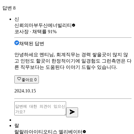
답변
8
신
신뢰의마부
두산에너빌리티
코사장
∙ 채택률
91
%
채택된 답변
안녕하세요 멘티님, 회계직무는 경력 쌓을곳이 많지 않
고 인턴도 할곳이 한정적이기에 일경험도 그런측면은 다
른 직무보다는 도움된다 이야기 드릴수 있습니다.
좋아요
0
2024.10.15
랄
랄랄라아이티
오티스 엘리베이터