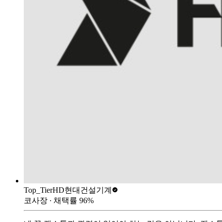
Top_Tier
HD현대건설기계
코사장
∙ 채택률
96
%