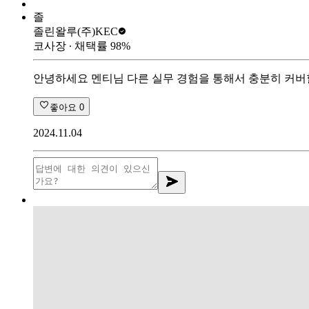
졸
졸린왈루
(주)KEC
코사장
∙ 채택률
98
%
안녕하세요 멘티님 다른 실무 경험을 통해서 충분히 커버할
좋아요
0
2024.11.04