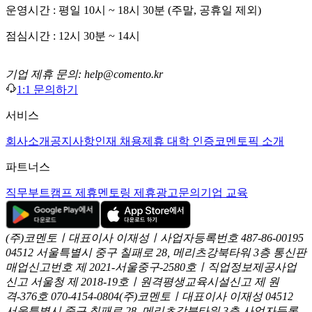
운영시간 : 평일 10시 ~ 18시 30분 (주말, 공휴일 제외)
점심시간 : 12시 30분 ~ 14시
기업 제휴 문의: help@comento.kr
1:1 문의하기
서비스
회사소개
공지사항
인재 채용
제휴 대학 인증
코멘토픽 소개
파트너스
직무부트캠프 제휴
멘토링 제휴
광고문의
기업 교육
(주)코멘토ㅣ대표이사 이재성ㅣ사업자등록번호 487-86-00195
04512 서울특별시 중구 칠패로 28, 메리츠강북타워 3층
통신판
매업신고번호 제 2021-서울중구-2580호ㅣ직업정보제공사업
신고
서울청 제 2018-19호ㅣ원격평생교육시설신고 제 원
격-376호
070-4154-0804
(주)코멘토ㅣ대표이사 이재성
04512
서울특별시 중구 칠패로 28, 메리츠강북타워 3층
사업자등록