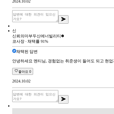
2024.10.02
신
신뢰의마부
두산에너빌리티
코사장
∙ 채택률
91
%
채택된 답변
안녕하세요 멘티님, 경험없는 취준생이 들어도 되고 현업
좋아요
0
2024.10.02