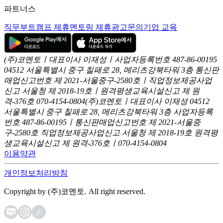
파트너스
직무부트캠프 제휴
멘토링 제휴
광고문의
기업 교육
(주)코멘토ㅣ대표이사 이재성ㅣ사업자등록번호 487-86-00195
04512 서울특별시 중구 칠패로 28, 메리츠강북타워 3층
통신판
매업신고번호 제 2021-서울중구-2580호ㅣ직업정보제공사업
신고
서울청 제 2018-19호ㅣ원격평생교육시설신고 제 원
격-376호
070-4154-0804
(주)코멘토ㅣ대표이사 이재성
04512
서울특별시 중구 칠패로 28, 메리츠강북타워 3층
사업자등록
번호 487-86-00195ㅣ통신판매업신고번호 제 2021-서울중
구-2580호
직업정보제공사업신고 서울청 제 2018-19호
원격평
생교육시설신고 제 원격-376호ㅣ070-4154-0804
이용약관
개인정보처리방침
Copyright by (주)코멘토. All right reserved.