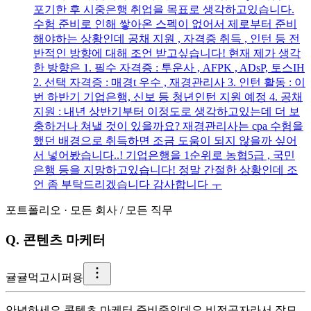
포기한 후 시중은행 취업을 목표로 생각하고있습니다.
수험 준비로 인해 쌓아온 스펙이 없어서 제로부터 준비
해야하는 상황인데 공채 지원 , 자격증 취득 , 인턴 등 전
반적인 방향에 대해 조언 받고싶습니다! 현재 제가 생각
한 방향은 1. 필수 자격증 : 투운사 , AFPK , ADsP, 토스IH
2. 선택 자격증 : 매경t 우수 , 재경관리사 3. 인턴 활동 : 이
번 하반기 기업은행, 신보 등 청년인턴 지원 예정 4. 공채
지원 : 내년 상반기부터 이정도로 생각하고있는데 더 보
충하거나 쳐낼 것이 있을까요? 재경관리사는 cpa 수험을
했던 배경으로 취득하면 조금 도움이 되지 않을까 싶어
서 넣어봤습니다..! 기업은행을 1순위로 농협5급 , 국민
은행 등을 지망하고있습니다! 정말 간절한 상황인데 조
언 좀 부탁드리겠습니다 감사합니다 ㅜ
포트폴리오
·
모든 회사
/
모든 직무
Q.
콘텐츠 마케터
귤
귤먹고시퍼용
안녕하세요 콘텐츠 마케터 준비중인데요 비전공자라서 잘모