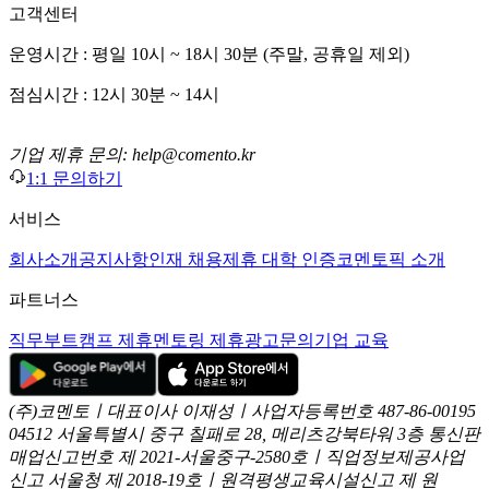
고객센터
운영시간 : 평일 10시 ~ 18시 30분 (주말, 공휴일 제외)
점심시간 : 12시 30분 ~ 14시
기업 제휴 문의: help@comento.kr
1:1 문의하기
서비스
회사소개
공지사항
인재 채용
제휴 대학 인증
코멘토픽 소개
파트너스
직무부트캠프 제휴
멘토링 제휴
광고문의
기업 교육
(주)코멘토ㅣ대표이사 이재성ㅣ사업자등록번호 487-86-00195
04512 서울특별시 중구 칠패로 28, 메리츠강북타워 3층
통신판
매업신고번호 제 2021-서울중구-2580호ㅣ직업정보제공사업
신고
서울청 제 2018-19호ㅣ원격평생교육시설신고 제 원