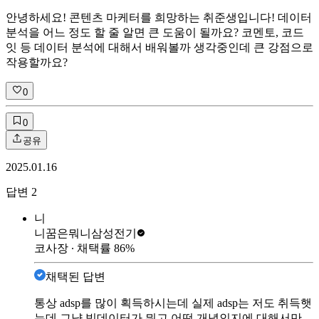
안녕하세요! 콘텐츠 마케터를 희망하는 취준생입니다! 데이터
분석을 어느 정도 할 줄 알면 큰 도움이 될까요? 코멘토, 코드
잇 등 데이터 분석에 대해서 배워볼까 생각중인데 큰 강점으로
작용할까요?
0
0
공유
2025.01.16
답변
2
니
니꿈은뭐니
삼성전기
코사장
∙ 채택률
86
%
채택된 답변
통상 adsp를 많이 획득하시는데 실제 adsp는 저도 취득햇
는데 그냥 빅데이터가 뭐고 어떤 개념인지에 대해서만