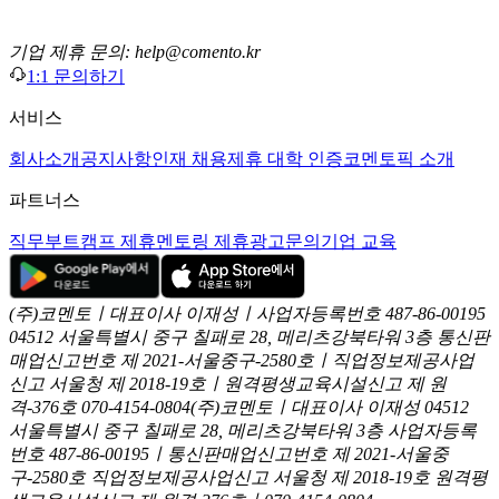
기업 제휴 문의: help@comento.kr
1:1 문의하기
서비스
회사소개
공지사항
인재 채용
제휴 대학 인증
코멘토픽 소개
파트너스
직무부트캠프 제휴
멘토링 제휴
광고문의
기업 교육
(주)코멘토ㅣ대표이사 이재성ㅣ사업자등록번호 487-86-00195
04512 서울특별시 중구 칠패로 28, 메리츠강북타워 3층
통신판
매업신고번호 제 2021-서울중구-2580호ㅣ직업정보제공사업
신고
서울청 제 2018-19호ㅣ원격평생교육시설신고 제 원
격-376호
070-4154-0804
(주)코멘토ㅣ대표이사 이재성
04512
서울특별시 중구 칠패로 28, 메리츠강북타워 3층
사업자등록
번호 487-86-00195ㅣ통신판매업신고번호 제 2021-서울중
구-2580호
직업정보제공사업신고 서울청 제 2018-19호
원격평