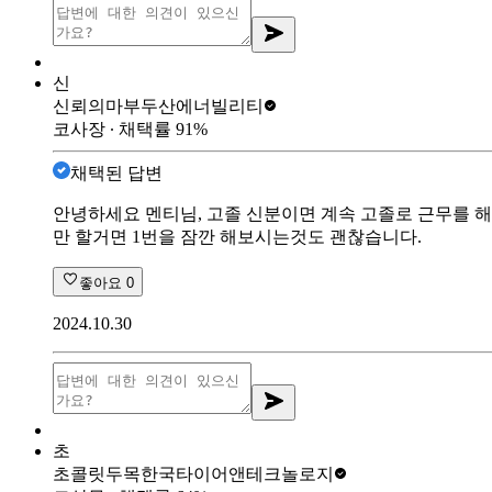
신
신뢰의마부
두산에너빌리티
코사장
∙ 채택률
91
%
채택된 답변
안녕하세요 멘티님, 고졸 신분이면 계속 고졸로 근무를 
만 할거면 1번을 잠깐 해보시는것도 괜찮습니다.
좋아요
0
2024.10.30
초
초콜릿두목
한국타이어앤테크놀로지