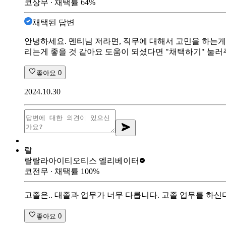
코상무
∙ 채택률
64
%
채택된 답변
안녕하세요. 멘티님 저라면, 직무에 대해서 고민을 하는게
리는게 좋을 것 같아요 도움이 되셨다면 "채택하기" 눌
좋아요
0
2024.10.30
랄
랄랄라아이티
오티스 엘리베이터
코전무
∙ 채택률
100
%
고졸은.. 대졸과 업무가 너무 다릅니다. 고졸 업무를 하
좋아요
0