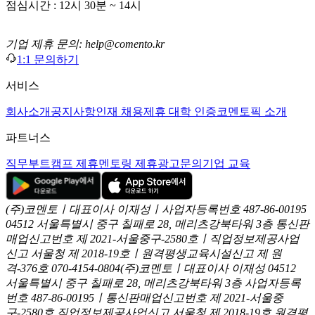
점심시간 : 12시 30분 ~ 14시
기업 제휴 문의: help@comento.kr
1:1 문의하기
서비스
회사소개
공지사항
인재 채용
제휴 대학 인증
코멘토픽 소개
파트너스
직무부트캠프 제휴
멘토링 제휴
광고문의
기업 교육
(주)코멘토ㅣ대표이사 이재성ㅣ사업자등록번호 487-86-00195
04512 서울특별시 중구 칠패로 28, 메리츠강북타워 3층
통신판
매업신고번호 제 2021-서울중구-2580호ㅣ직업정보제공사업
신고
서울청 제 2018-19호ㅣ원격평생교육시설신고 제 원
격-376호
070-4154-0804
(주)코멘토ㅣ대표이사 이재성
04512
서울특별시 중구 칠패로 28, 메리츠강북타워 3층
사업자등록
번호 487-86-00195ㅣ통신판매업신고번호 제 2021-서울중
구-2580호
직업정보제공사업신고 서울청 제 2018-19호
원격평