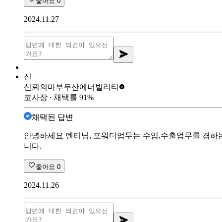
좋아요
0
2024.11.27
신
신뢰의마부
두산에너빌리티
코사장
∙ 채택률
91
%
채택된 답변
안녕하세요 멘티님, 포워더업무는 수입,수출업무를 겸하는 
니다.
좋아요
0
2024.11.26