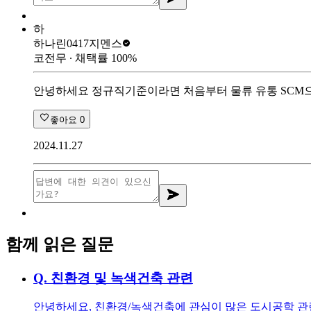
하
하나린0417
지멘스
코전무
∙ 채택률
100
%
안녕하세요 정규직기준이라면 처음부터 물류 유통 SCM
좋아요
0
2024.11.27
함께 읽은 질문
Q.
친환경 및 녹색건축 관련
안녕하세요, 친환경/녹색건축에 관심이 많은 도시공학 관련