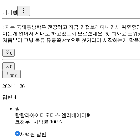
니
니빵
: 저는 국제통상학은 전공하고 지금 면접보러다니면서 취준중인
아는게 없어서 제대로 하고있는지 모르겠네요. 첫 회사로 포워딩
처음부터 그냥 물류 유통쪽 scm으로 첫커리어 시작하는게 맞을
0
0
공유
2024.11.26
답변
4
랄
랄랄라아이티
오티스 엘리베이터
코전무
∙ 채택률
100
%
채택된 답변