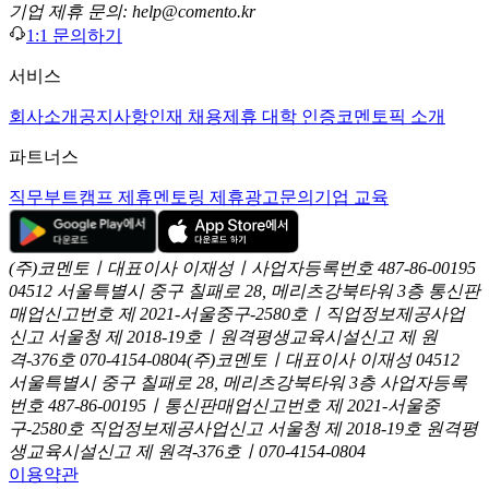
기업 제휴 문의: help@comento.kr
1:1 문의하기
서비스
회사소개
공지사항
인재 채용
제휴 대학 인증
코멘토픽 소개
파트너스
직무부트캠프 제휴
멘토링 제휴
광고문의
기업 교육
(주)코멘토ㅣ대표이사 이재성ㅣ사업자등록번호 487-86-00195
04512 서울특별시 중구 칠패로 28, 메리츠강북타워 3층
통신판
매업신고번호 제 2021-서울중구-2580호ㅣ직업정보제공사업
신고
서울청 제 2018-19호ㅣ원격평생교육시설신고 제 원
격-376호
070-4154-0804
(주)코멘토ㅣ대표이사 이재성
04512
서울특별시 중구 칠패로 28, 메리츠강북타워 3층
사업자등록
번호 487-86-00195ㅣ통신판매업신고번호 제 2021-서울중
구-2580호
직업정보제공사업신고 서울청 제 2018-19호
원격평
생교육시설신고 제 원격-376호ㅣ070-4154-0804
이용약관