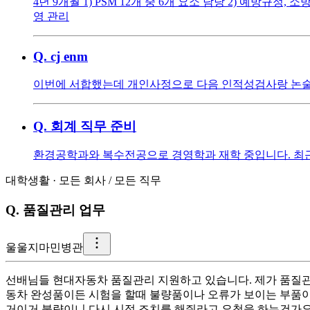
4년 9개월 1) PSM 12개 중 6개 요소 담당 2) 예방규정
영 관리
Q.
cj enm
이번에 서합했는데 개인사정으로 다음 인적성검사랑 논술을
Q.
회계 직무 준비
환경공학과와 복수전공으로 경영학과 재학 중입니다. 최근
대학생활
·
모든 회사
/
모든 직무
Q.
품질관리 업무
울
울지마민병관
선배님들 현대자동차 품질관리 지원하고 있습니다. 제가 품질관리
동차 완성품이든 시험을 할때 불량품이나 오류가 보이는 부품이
거이거 불량이니 다시 시정 조치를 해줘라고 요청을 하는건가요.