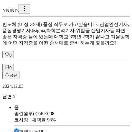
N
NINI's
반도체 (미정 :소재) 품질 직무로 가고싶습니다. 산업안전기사,
품질경영기사,6sigma,화학분석기사,위험물 산업기사등 따면
좋은 자격증 들이 있는데 대학교 3학년 2학기 끝나고 겨울방학
에 어떤 자격증을 어떤 순서대로 준비 하는게 좋을까요?
0
0
공유
2024.12.03
답변
5
졸
졸린왈루
(주)KEC
코사장
∙ 채택률
98
%
채택된 답변