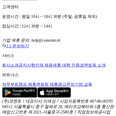
고객센터
운영시간 : 평일 10시 ~ 18시 30분 (주말, 공휴일 제외)
점심시간 : 12시 30분 ~ 14시
기업 제휴 문의: help@comento.kr
1:1 문의하기
서비스
회사소개
공지사항
인재 채용
제휴 대학 인증
코멘토픽 소개
파트너스
직무부트캠프 제휴
멘토링 제휴
광고문의
기업 교육
(주)코멘토ㅣ대표이사 이재성ㅣ사업자등록번호 487-86-00195
04512 서울특별시 중구 칠패로 28, 메리츠강북타워 3층
통신판
매업신고번호 제 2021-서울중구-2580호ㅣ직업정보제공사업