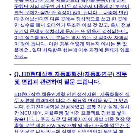
무를 변경하여 새로 제출하느라 확인을 꼼꼼하게 하지
못했던 저의 잘못인 거 너무 잘 알아서 나중에 이 부분이
크게 문제가 될까 봐 걱정이 많이 됩니다… 나중에 면접
때 읽어보신다면 다른 곳에는 정상적으로 쓰고 한 곳에
만 실수를 해서 오타인거 무조건 아실 것 같고, 혹시 정보
오기입 문제로 절차상에 문제는 또 없을지 걱정되는데..
이런 실수를 하시는 분들은 역시 없는 것 같아서 자괴감
이 많이 듭니다.. 이런 경우 어떻게 되는지 아시는 분 있
을까요.. 일단 서류합은 했는데 이후 과정에 문제가 있을
까요...
Q.
HD현대삼호 자동화혁신(자동화연구) 직무
및 면접과 관련하여 질문 드립니다.
HD현대삼호 채용연계형 인턴 생산지원 - 자동화혁신 직
무 서류에 합격하여 다음 주 월요일 면접을 앞두고 있습
니다. 전기전자공학을 전공하였고, 로봇 기구 설계, 실시
간 MCU 제어, 자율주행 및 비전 프로젝트 경험을 쌓아
왔습니다. 1. 주요 실무 및 펌웨어/제어 개발 비중 현장 맞
춤형 로봇 제어 H/W, S/W 개발 및 생산 자동화 업무가 주
요 업무로 나와 있는데 실제로 신입/인턴이 투입될 때