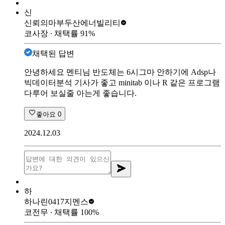
신
신뢰의마부
두산에너빌리티
코사장
∙ 채택률
91
%
채택된 답변
안녕하세요 멘티님 반도체는 6시그마 안하기에 Adsp나
빅데이터분석 기사가 좋고 minitab 이나 R 같은 프로그램
다루어 보실줄 아는게 좋습니다.
좋아요
0
2024.12.03
하
하나린0417
지멘스
코전무
∙ 채택률
100
%