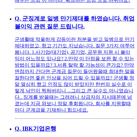
배우는 느낌’이 아니라 ‘확장하는 느낌’으로 바뀌나요?
Q.
군징계로 일병 만기제대를 하였습니다. 취업
불이익 관련 질문 드립니다.
군생활때 억울하게 강등이란 처분을 받고 일병으로 만기
제대하였고, 항고 기간도 지났습니다. 질문 3가지 여쭈어
봅니다. 1.사기업(대기업), 공기업, 공무원 지원 시 불이
익이 어느정도 있나요? 2.만약 이 단점을 보완 할 수 있는
방법이 있을까요? 3.서류 탈락 할 가능성이 큰가요? 만약
면접까지 간다면 군계급 질문이 들어왔을때 최대한 말을
잘한다면 좋은 인상을 심어 드릴 수 있을까요? 군생활 정
말 열심히 했고 인정도 많이 받았지만 한번의 실수로 이
렇게 낙인이 찍혀버리니 ...그리고 큰 실수도 아니였습니
다.. 징계를 받을때는 그려려니 상급자의 지시때문에 넘
겼는데 지금 와보니 정말 후회됩니다. 회사를 지원할때
마다 군계급을 기재하니 힘드네요.
Q.
IBK기업은행