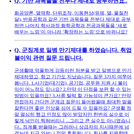
Q.
기반 과목들을 전부다 제대로 공부하면요..
화공양론, 열역학, 단위조작, 이동현상(유체, 열, 물질전
달), 반응공학과 같은 기반 과목들을 전부다 제대로 공부
하면 나머지 학사과정 화학공학과 전공과목들을 ‘새로
배우는 느낌’이 아니라 ‘확장하는 느낌’으로 바뀌나요?
Q.
군징계로 일병 만기제대를 하였습니다. 취업
불이익 관련 질문 드립니다.
군생활때 억울하게 강등이란 처분을 받고 일병으로 만기
제대하였고, 항고 기간도 지났습니다. 질문 3가지 여쭈어
봅니다. 1.사기업(대기업), 공기업, 공무원 지원 시 불이
익이 어느정도 있나요? 2.만약 이 단점을 보완 할 수 있는
방법이 있을까요? 3.서류 탈락 할 가능성이 큰가요? 만약
면접까지 간다면 군계급 질문이 들어왔을때 최대한 말을
잘한다면 좋은 인상을 심어 드릴 수 있을까요? 군생활 정
말 열심히 했고 인정도 많이 받았지만 한번의 실수로 이
렇게 낙인이 찍혀버리니 ...그리고 큰 실수도 아니였습니
다.. 징계를 받을때는 그려려니 상급자의 지시때문에 넘
겼는데 지금 와보니 정말 후회됩니다. 회사를 지원할때