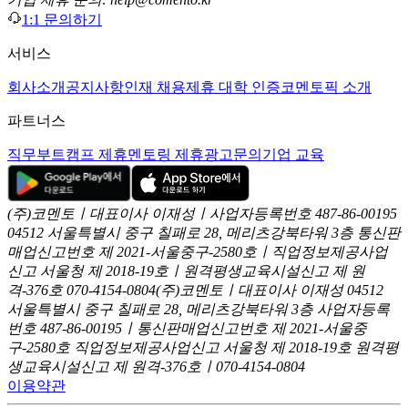
1:1 문의하기
서비스
회사소개
공지사항
인재 채용
제휴 대학 인증
코멘토픽 소개
파트너스
직무부트캠프 제휴
멘토링 제휴
광고문의
기업 교육
(주)코멘토ㅣ대표이사 이재성ㅣ사업자등록번호 487-86-00195
04512 서울특별시 중구 칠패로 28, 메리츠강북타워 3층
통신판
매업신고번호 제 2021-서울중구-2580호ㅣ직업정보제공사업
신고
서울청 제 2018-19호ㅣ원격평생교육시설신고 제 원
격-376호
070-4154-0804
(주)코멘토ㅣ대표이사 이재성
04512
서울특별시 중구 칠패로 28, 메리츠강북타워 3층
사업자등록
번호 487-86-00195ㅣ통신판매업신고번호 제 2021-서울중
구-2580호
직업정보제공사업신고 서울청 제 2018-19호
원격평
생교육시설신고 제 원격-376호ㅣ070-4154-0804
이용약관