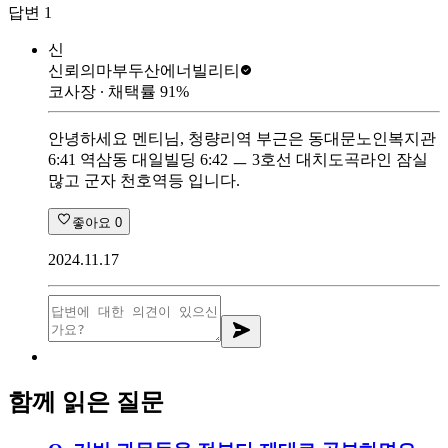
답변
1
신
신뢰의마부
두산에너빌리티
코사장
∙ 채택률
91
%
안녕하세요 멘티님, 청량리역 부근은 동대문노인복지관
6:41 역삼동 대일빌딩 6:42 ㅡ 3호선 대치도곡라인 잠실
많고 군자 천호역등 입니다.
좋아요
0
2024.11.17
함께 읽은 질문