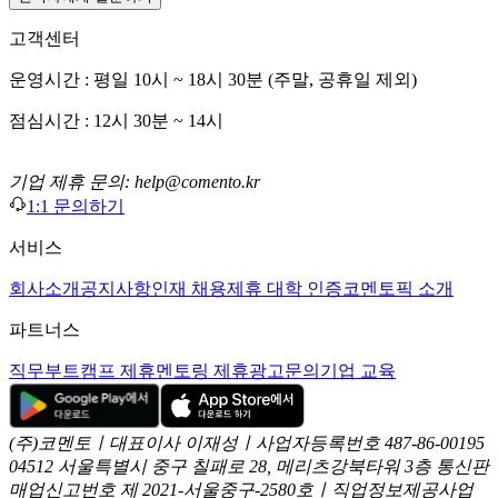
고객센터
운영시간 : 평일 10시 ~ 18시 30분 (주말, 공휴일 제외)
점심시간 : 12시 30분 ~ 14시
기업 제휴 문의: help@comento.kr
1:1 문의하기
서비스
회사소개
공지사항
인재 채용
제휴 대학 인증
코멘토픽 소개
파트너스
직무부트캠프 제휴
멘토링 제휴
광고문의
기업 교육
(주)코멘토ㅣ대표이사 이재성ㅣ사업자등록번호 487-86-00195
04512 서울특별시 중구 칠패로 28, 메리츠강북타워 3층
통신판
매업신고번호 제 2021-서울중구-2580호ㅣ직업정보제공사업