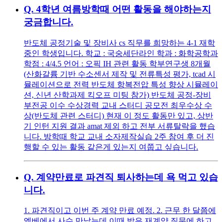
Q.
4학년 여름방학때 어떤 활동을 해야하는지
궁금합니다.
반도체 공정기술 및 장비사 cs 직무를 희망하는 4-1 재학
중인 학생입니다. 학교 : 국숭세단라인 학과 : 화학공학과
학점 : 4/4.5 언어 : 오픽 IH 관련 활동 학부연구생 8개월
(산화갈륨 기반 수소센서 제작 및 전류특성 평가, tcad 시
뮬레이션으로 전력 반도체 항복전압 특성 향상 시뮬레이
션, 신년 산학과제 킥오프 미팅 참가) 반도체 공정-장비
부전공 이수 수상경력 교내 스터디 공모전 최우수상 수
상(반도체 관련 스터디) 현재 이 정도 활동만 있고, 상반
기 인턴 지원 결과 amat 제외 하고 전부 서류탈락을 했습
니다. 방학때 학교 교내 소자제작실습 2주 참여 후 더 진
행할 수 있는 활동 같은게 있는지 여쭙고 싶습니다.
Q.
계약만료로 파견직 퇴사하는데 욕 먹고 있습
니다.
1. 파견직이고 이번 주 계약 만료 예정. 2. 근무 한 달쯤에
엘베에서 사수 만났는데 이때 받은 재계약 질문에 하고