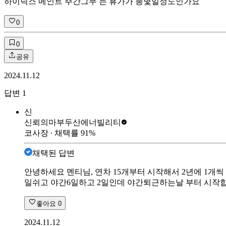
하이닉스 메인트 주간그무 는 휴가가 총몇일정도인가요
0
0
공유
2024.11.12
답변
1
신
신뢰의마부
두산에너빌리티
코사장
∙ 채택률
91
%
채택된 답변
안녕하세요 멘티님, 연차 15개부터 시작해서 2년에 1개씩
일쉬고 야간6일하고 2일인데 야간퇴근하는날 부터 시작합니
좋아요
0
2024.11.12