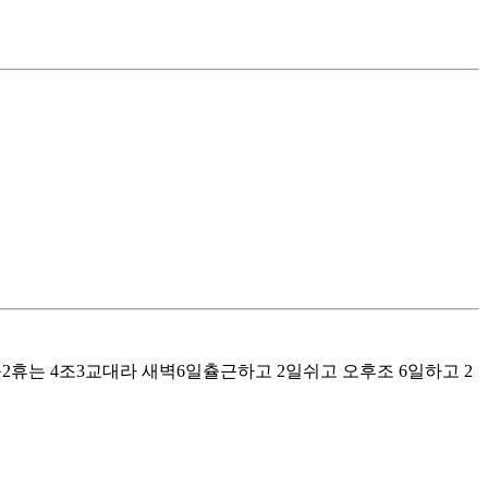
근2휴는 4조3교대라 새벽6일츌근하고 2일쉬고 오후조 6일하고 2