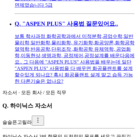
면제였습니다 5급
Q.
"ASPEN PLUS" 사용법 질문있어요..
보통 학사과정 화학공학과에서 미적분학,공업수학,일반
물리학,일반화학,물리화학, 유기화학,화공양론,화학공학
열역학,반응공학,단위조작 ,화학공학 유체역학, 공업화
학,이동현상,생명과학, 공정제어,공정설계를 배운다음에
요.. 그 다음에 "ASPEN PLUS" 사용법을 배우는데 일단
"ASPEN PLUS" 사용법을 다 배우면 화공플랜트를 설계
할수있게 되나요? 혹시 화공플랜트 설계 말고 습득 가능
한 다른기술은 없나요?
자소서
·
모든 회사
/
모든 직무
Q.
하이닉스 자소서
슬
슬픈고릴라
하이닉스 자소서 3번 항목인 도전적인 목표를 세우고 끈질긴