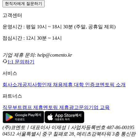
현직자에게 질문하기
고객센터
운영시간 : 평일 10시 ~ 18시 30분 (주말, 공휴일 제외)
점심시간 : 12시 30분 ~ 14시
기업 제휴 문의: help@comento.kr
1:1 문의하기
서비스
회사소개
공지사항
인재 채용
제휴 대학 인증
코멘토픽 소개
파트너스
직무부트캠프 제휴
멘토링 제휴
광고문의
기업 교육
(주)코멘토ㅣ대표이사 이재성ㅣ사업자등록번호 487-86-00195
04512 서울특별시 중구 칠패로 28, 메리츠강북타워 3층
통신판