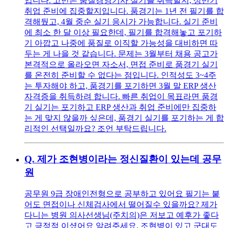
입니다. 고민은 품질경영기사 실기를 취득할지, 상반기
취업 준비에 집중할지입니다. 품경기는 1년 전 필기를 합
격해뒀고, 4월 중순 실기 응시가 가능합니다. 실기 준비
에 최소 한 달 이상 필요한데, 필기를 합격해놓고 포기하
기 아깝고 나중에 품질로 이직할 가능성을 대비하면 따
두는 게 나을 것 같습니다. 문제는 3월부터 채용 공고가
본격적으로 올라오면 자소서, 면접 준비로 품경기 실기
를 온전히 준비할 수 없다는 점입니다. 인적성도 3~4주
는 투자해야 하고, 품경기를 포기하면 3월 말 ERP 생산
자격증을 취득하려 합니다. 빠른 취업이 목표라면 품경
기 실기는 포기하고 ERP 생산과 취업 준비에만 집중하
는 게 맞지 않을까 싶은데, 품경기 실기를 포기하는 게 합
리적인 선택일까요? 조언 부탁드립니다.
Q.
제가 조현병이라는 정신질환이 있는데 공무
원
공무원 9급 장애인전형으로 공부하고 있어요 필기는 붙
어도 면접이나 신체검사에서 떨어질수 있을까요? 제가
다니는 병원 의사선생님(주치의)은 저보고 예후가 좋다
고 긍정적 이셨어요 알려주세요. 조현병이 있고 군대도