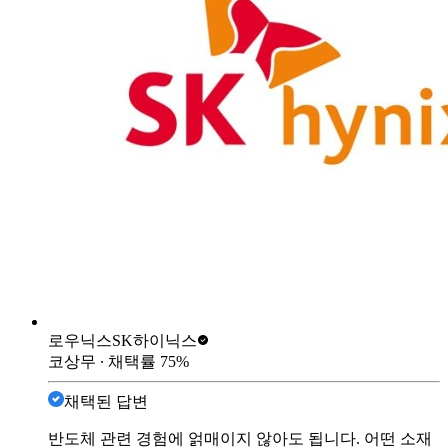
로우닉스
SK하이닉스
코상무
∙ 채택률
75
%
채택된 답변
반도체 관련 경험에 얽매이지 않아도 됩니다. 어떤 소재