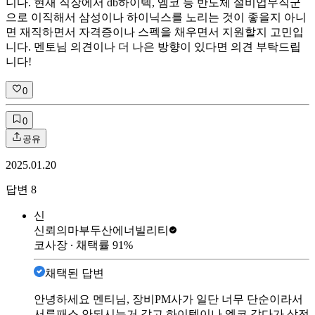
니다. 현재 직장에서 db하이텍, 엠코 등 반도체 설비업무직군
으로 이직해서 삼성이나 하이닉스를 노리는 것이 좋을지 아니
면 재직하면서 자격증이나 스펙을 채우면서 지원할지 고민입
니다. 멘토님 의견이나 더 나은 방향이 있다면 의견 부탁드립
니다!
0
0
공유
2025.01.20
답변
8
신
신뢰의마부
두산에너빌리티
코사장
∙ 채택률
91
%
채택된 답변
안녕하세요 멘티님, 장비PM사가 일단 너무 단순이라서
서류패스 안되시는거 같고 하이텍이나 엠코 같다가 삼전