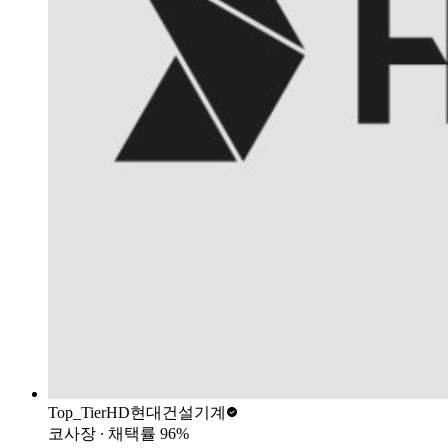
Top_Tier
HD현대건설기계
코사장
∙ 채택률
96
%