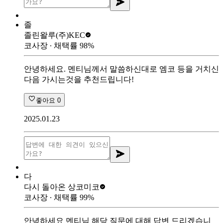
졸
졸린왈루
(주)KEC
코사장
∙ 채택률
98
%
안녕하세요. 멘티님께서 말씀하신대로 엠코 등을 거치신
다음 가시는것을 추천드립니다!
좋아요
0
2025.01.23
다
다시 돌아온 상
코미코
코사장
∙ 채택률
99
%
안녕하세요 멘티님 해당 질문에 대해 답변 드리겠습니