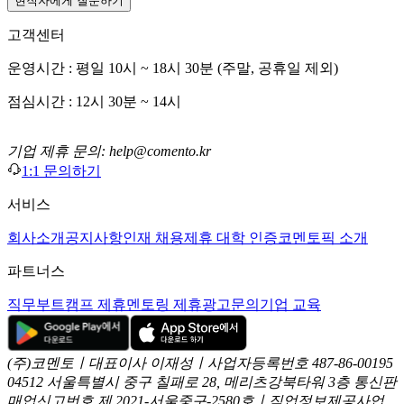
현직자에게 질문하기
고객센터
운영시간 : 평일 10시 ~ 18시 30분 (주말, 공휴일 제외)
점심시간 : 12시 30분 ~ 14시
기업 제휴 문의: help@comento.kr
1:1 문의하기
서비스
회사소개
공지사항
인재 채용
제휴 대학 인증
코멘토픽 소개
파트너스
직무부트캠프 제휴
멘토링 제휴
광고문의
기업 교육
(주)코멘토ㅣ대표이사 이재성ㅣ사업자등록번호 487-86-00195
04512 서울특별시 중구 칠패로 28, 메리츠강북타워 3층
통신판
매업신고번호 제 2021-서울중구-2580호ㅣ직업정보제공사업