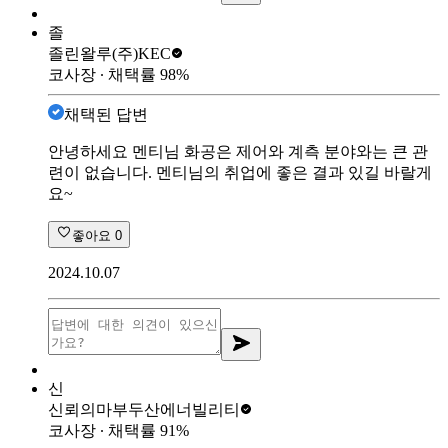
졸
졸린왈루
(주)KEC
코사장
∙ 채택률
98
%
채택된 답변
안녕하세요 멘티님 화공은 제어와 계측 분야와는 큰 관
련이 없습니다. 멘티님의 취업에 좋은 결과 있길 바랄게
요~
좋아요
0
2024.10.07
신
신뢰의마부
두산에너빌리티
코사장
∙ 채택률
91
%