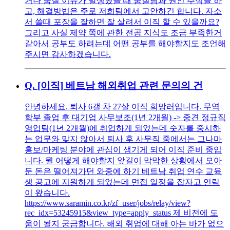
거나 품질 이슈가 발생했을 때 품질팀과 원인 추적을 하
고, 해결방법은 주로 저희팀에서 고안하긴 합니다. 자소
서 쓸때 포장을 잘하면 잘 살려서 이직 할 수 있을까요?
그리고 사실 제약 쪽에 관한 전공 지식도 조금 부족한거
같아서 공부도 하려는데 어떤 공부를 해야할지도 조언해
주시면 감사하겠습니다.
Q.
[이직] 베트남 해외취업 관련 문의의 건
안녕하세요. 퇴사 6갤 차 27살 이직 희망러입니다. 무역
학부 졸업 후 대기업 사무보조(1년 2개월) -> 중견 정규직
영업팀(1년 2개월)에 취업하게 되었는데 숫자를 중시하
는 업무와 맞지 않아서 퇴사 후 사무직 중에서는 그나마
홍보/마케팅 분야에 관심이 생기게 되어 이직 준비 중입
니다. 뭘 어떻게 해야할지 앞길이 막막한 상황에서 모아
둔 돈은 떨어져가던 와중에 하기 베트남 취업 연수 교육
생 공고에 지원하게 되었는데 면접 일정을 잡자고 연락
이 왔습니다.
https://www.saramin.co.kr/zf_user/jobs/relay/view?
rec_idx=53245915&view_type=apply_status 제 비전에 도
움이 될지 궁금합니다. 해외 취업에 대해 아는 바가 없으