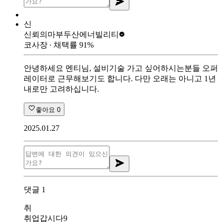
신
신뢰의마부
두산에너빌리티
코사장
∙ 채택률
91
%
안녕하세요 멘티님, 설비기술 가고 싶어하시는분들 오퍼
레이터로 근무해보기도 합니다. 다만 오래는 아니고 1년
내로만 고려하십니다.
좋아요
0
2025.01.27
댓글
1
취
취업갑시다9