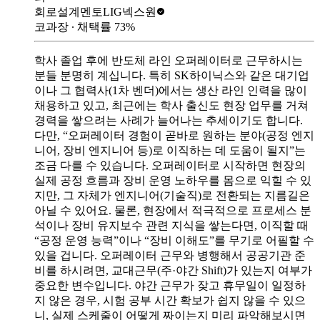
회로설계멘토
LIG넥스원
코과장
∙ 채택률
73
%
학사 졸업 후에 반도체 라인 오퍼레이터로 근무하시는
분들 분명히 계십니다. 특히 SK하이닉스와 같은 대기업
이나 그 협력사(1차 벤더)에서는 생산 라인 인력을 많이
채용하고 있고, 최근에는 학사 출신도 현장 업무를 거쳐
경력을 쌓으려는 사례가 늘어나는 추세이기도 합니다.
다만, “오퍼레이터 경험이 곧바로 원하는 분야(공정 엔지
니어, 장비 엔지니어 등)로 이직하는 데 도움이 될지”는
조금 다를 수 있습니다. 오퍼레이터로 시작하면 현장의
실제 공정 흐름과 장비 운영 노하우를 몸으로 익힐 수 있
지만, 그 자체가 엔지니어(기술직)로 전환되는 지름길은
아닐 수 있어요. 물론, 현장에서 적극적으로 프로세스 분
석이나 장비 유지보수 관련 지식을 쌓는다면, 이직할 때
“공정 운영 능력”이나 “장비 이해도”를 무기로 어필할 수
있을 겁니다. 오퍼레이터 근무와 병행해서 공공기관 준
비를 하시려면, 교대근무(주·야간 Shift)가 있는지 여부가
중요한 변수입니다. 야간 근무가 잦고 휴무일이 일정하
지 않은 경우, 시험 공부 시간 확보가 쉽지 않을 수 있으
니, 실제 스케줄이 어떻게 짜이는지 미리 파악해보시면