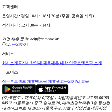
고객센터
운영시간 : 평일 10시 ~ 18시 30분 (주말, 공휴일 제외)
점심시간 : 12시 30분 ~ 14시
기업 제휴 문의: help@comento.kr
1:1 문의하기
서비스
회사소개
공지사항
인재 채용
제휴 대학 인증
코멘토픽 소개
파트너스
직무부트캠프 제휴
멘토링 제휴
광고문의
기업 교육
(주)코멘토ㅣ대표이사 이재성ㅣ사업자등록번호 487-86-00195
04512 서울특별시 중구 칠패로 28, 메리츠강북타워 3층
통신판
매업신고번호 제 2021-서울중구-2580호ㅣ직업정보제공사업