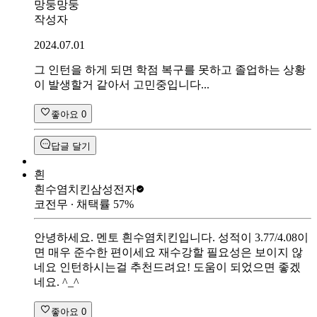
망둥망둥
작성자
2024.07.01
그 인턴을 하게 되면 학점 복구를 못하고 졸업하는 상황
이 발생할거 같아서 고민중입니다...
좋아요
0
답글 달기
흰
흰수염치킨
삼성전자
코전무
∙ 채택률
57
%
안녕하세요. 멘토 흰수염치킨입니다. 성적이 3.77/4.08이
면 매우 준수한 편이세요 재수강할 필요성은 보이지 않
네요 인턴하시는걸 추천드려요! 도움이 되었으면 좋겠
네요. ^_^
좋아요
0