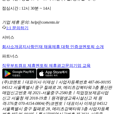
점심시간 : 12시 30분 ~ 14시
기업 제휴 문의: help@comento.kr
1:1 문의하기
서비스
회사소개
공지사항
인재 채용
제휴 대학 인증
코멘토픽 소개
파트너스
직무부트캠프 제휴
멘토링 제휴
광고문의
기업 교육
(주)코멘토ㅣ대표이사 이재성ㅣ사업자등록번호 487-86-00195
04512 서울특별시 중구 칠패로 28, 메리츠강북타워 3층
통신판
매업신고번호 제 2021-서울중구-2580호ㅣ직업정보제공사업
신고
서울청 제 2018-19호ㅣ원격평생교육시설신고 제 원
격-376호
070-4154-0804
(주)코멘토ㅣ대표이사 이재성
04512
서울특별시 중구 칠패로 28, 메리츠강북타워 3층
사업자등록