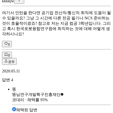
k
kkkjw
여기서 인턴을 한다면 공기업 전산직/통신직 취직에 도움이 될
수 있을까요? 그냥 그 시간에 다른 전공 필기나 NCS 준비하는
것이 효율적이겠죠? 참고로 저는 지금 컴공 3학년입니다. 그리
고 혹시 한국로봇융합연구원에 취직하는 것에 대해 어떻게 생
각하시나요?
0
0
공유
2020.05.11
답변
4
똥
똥님
연구개발특구진흥재단
코대리
∙ 채택률
95
%
채택된 답변