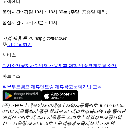
고객센터
운영시간 : 평일 10시 ~ 18시 30분 (주말, 공휴일 제외)
점심시간 : 12시 30분 ~ 14시
기업 제휴 문의: help@comento.kr
1:1 문의하기
서비스
회사소개
공지사항
인재 채용
제휴 대학 인증
코멘토픽 소개
파트너스
직무부트캠프 제휴
멘토링 제휴
광고문의
기업 교육
(주)코멘토ㅣ대표이사 이재성ㅣ사업자등록번호 487-86-00195
04512 서울특별시 중구 칠패로 28, 메리츠강북타워 3층
통신판
매업신고번호 제 2021-서울중구-2580호ㅣ직업정보제공사업
신고
서울청 제 2018-19호ㅣ원격평생교육시설신고 제 원