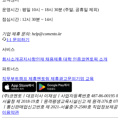
운영시간 : 평일 10시 ~ 18시 30분 (주말, 공휴일 제외)
점심시간 : 12시 30분 ~ 14시
기업 제휴 문의: help@comento.kr
1:1 문의하기
서비스
회사소개
공지사항
인재 채용
제휴 대학 인증
코멘토픽 소개
파트너스
직무부트캠프 제휴
멘토링 제휴
광고문의
기업 교육
(주)코멘토ㅣ대표이사 이재성ㅣ사업자등록번호 487-86-00195
서울청 제 2018-19호ㅣ원격평생교육시설신고 제 원격-376호
07
ㅣ통신판매업신고번호 제 2021-서울중구-2580호
직업정보제공사업
이용약관