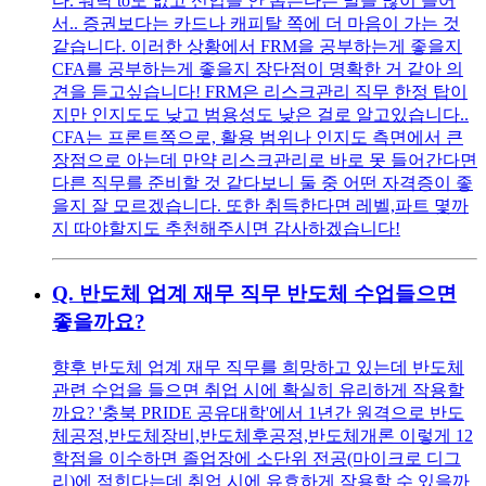
다. 워낙 to도 없고 신입을 안 뽑는다는 말을 많이 들어
서.. 증권보다는 카드나 캐피탈 쪽에 더 마음이 가는 것
같습니다. 이러한 상황에서 FRM을 공부하는게 좋을지
CFA를 공부하는게 좋을지 장단점이 명확한 거 같아 의
견을 듣고싶습니다! FRM은 리스크관리 직무 한정 탑이
지만 인지도도 낮고 범용성도 낮은 걸로 알고있습니다..
CFA는 프론트쪽으로, 활용 범위나 인지도 측면에서 큰
장점으로 아는데 만약 리스크관리로 바로 못 들어간다면
다른 직무를 준비할 것 같다보니 둘 중 어떤 자격증이 좋
을지 잘 모르겠습니다. 또한 취득한다면 레벨,파트 몇까
지 따야할지도 추천해주시면 감사하겠습니다!
Q.
반도체 업계 재무 직무 반도체 수업들으면
좋을까요?
향후 반도체 업계 재무 직무를 희망하고 있는데 반도체
관련 수업을 들으면 취업 시에 확실히 유리하게 작용할
까요? '충북 PRIDE 공유대학'에서 1년간 원격으로 반도
체공정,반도체장비,반도체후공정,반도체개론 이렇게 12
학점을 이수하면 졸업장에 소단위 전공(마이크로 디그
리)에 적힌다는데 취업 시에 유효하게 작용할 수 있을까