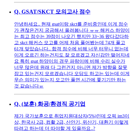
Q.
GSAT/SKCT 모의고사 점수
안녕하세요.. 현재 gsat이랑 skct를 준비중인데 이게 점수
가 괜찮은건지 궁금해서 올려봅니다 ㅠㅠ 해커스 하양이
는 최고 점수는 39점이 나오긴 했지만 33~36 왔다갔다하
고 skct 해커스 모고를 어제 처음 풀어봤는데 74개 풀고
61개 맞았습니다.. 합격 점수에 비해 너무 터무니 없는데
이게 오르긴 하는건지도 잘 모르겠고 자신감만 떨어지네
요 특히 gsat 하양이의 경우 파랑이에 비해 수리 실수가
너무 많은데 원래 다 그런건지 아니면 제가 방향을 잘못
잡고 있는건지 모르겠습니다 오답도 하고는 있는데 이게
무슨 의미가 있는지 모고만 풀면 시간에 쫓기기만 하는
것 같습니다ㅠ
Q.
(보훈) 화공/환경직 공기업
제가 국가보훈으로 취업지원대상자(5%)인데 오픽 im3이
상, 한국사 2급, 컴활 2급, 산안기, 위산기, 대환기 이렇게
따려고 하는데 더 따야할 게 있을까요..?