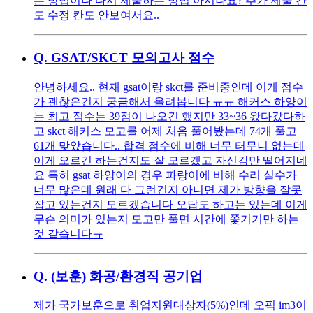
는 방법이나 다시 제출하는 방법 아시나요? 추가 제출 칸
도 수정 칸도 안보여서요..
Q.
GSAT/SKCT 모의고사 점수
안녕하세요.. 현재 gsat이랑 skct를 준비중인데 이게 점수
가 괜찮은건지 궁금해서 올려봅니다 ㅠㅠ 해커스 하양이
는 최고 점수는 39점이 나오긴 했지만 33~36 왔다갔다하
고 skct 해커스 모고를 어제 처음 풀어봤는데 74개 풀고
61개 맞았습니다.. 합격 점수에 비해 너무 터무니 없는데
이게 오르긴 하는건지도 잘 모르겠고 자신감만 떨어지네
요 특히 gsat 하양이의 경우 파랑이에 비해 수리 실수가
너무 많은데 원래 다 그런건지 아니면 제가 방향을 잘못
잡고 있는건지 모르겠습니다 오답도 하고는 있는데 이게
무슨 의미가 있는지 모고만 풀면 시간에 쫓기기만 하는
것 같습니다ㅠ
Q.
(보훈) 화공/환경직 공기업
제가 국가보훈으로 취업지원대상자(5%)인데 오픽 im3이