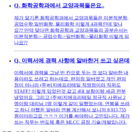
Q.
화학공학과에서 교양과목들은요..
제가 알기론 화학공학과에서 교양과목들은 미분적분학,
공업수학,일반화학, 물리화학 이렇게 4과목인데 맞나
요?? 만약 맞다면 화학공학과 교양과목들의 공부순서는
미분적분학-> 공업수학->일반화학->물리화학 이렇게 되
나요??
Q.
이력서에 경력 사항에 알바한거 쓰고 싶은데
이력서에 경력을 그냥 빈 칸으로 두는 것 보다 알바한 내
용이라도 쓰려고 하는데요. 편의점 알바였고 개인 편의
점이 아니라 (주)비지에프리테일 직영점이라 직위도
STAFF? 이렇게 있었던것 같고 4대 보험이랑 세금 전부
냈었어요. 그리고 (주)비지에프리테일 정규직 사원님 2
명이랑 대리님 1명 이렇게 같이 일했었는데. 연봉을 쓰려
고 하니 어쨌든 알바라 연봉 계산해서 보니까 8,913,755
원이더라고요 ㅋㅋㅋ 이거를 써야하나 고민입니다. 제가
쓰는 직무는 반도체 혹은 MLCC 공정 기술/개발입니다.