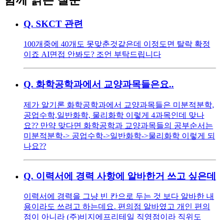
Q.
SKCT 관련
100개중에 40개도 못맞춘것같은데 이정도면 탈락 확정
이죠 AI면접 안봐도? 조언 부탁드립니다
Q.
화학공학과에서 교양과목들은요..
제가 알기론 화학공학과에서 교양과목들은 미분적분학,
공업수학,일반화학, 물리화학 이렇게 4과목인데 맞나
요?? 만약 맞다면 화학공학과 교양과목들의 공부순서는
미분적분학-> 공업수학->일반화학->물리화학 이렇게 되
나요??
Q.
이력서에 경력 사항에 알바한거 쓰고 싶은데
이력서에 경력을 그냥 빈 칸으로 두는 것 보다 알바한 내
용이라도 쓰려고 하는데요. 편의점 알바였고 개인 편의
점이 아니라 (주)비지에프리테일 직영점이라 직위도