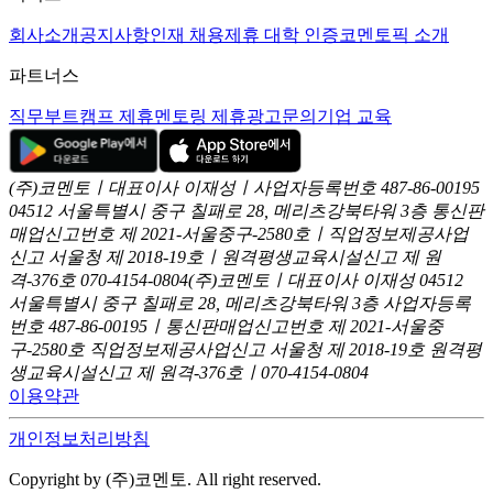
회사소개
공지사항
인재 채용
제휴 대학 인증
코멘토픽 소개
파트너스
직무부트캠프 제휴
멘토링 제휴
광고문의
기업 교육
(주)코멘토ㅣ대표이사 이재성ㅣ사업자등록번호 487-86-00195
04512 서울특별시 중구 칠패로 28, 메리츠강북타워 3층
통신판
매업신고번호 제 2021-서울중구-2580호ㅣ직업정보제공사업
신고
서울청 제 2018-19호ㅣ원격평생교육시설신고 제 원
격-376호
070-4154-0804
(주)코멘토ㅣ대표이사 이재성
04512
서울특별시 중구 칠패로 28, 메리츠강북타워 3층
사업자등록
번호 487-86-00195ㅣ통신판매업신고번호 제 2021-서울중
구-2580호
직업정보제공사업신고 서울청 제 2018-19호
원격평
생교육시설신고 제 원격-376호ㅣ070-4154-0804
이용약관
개인정보처리방침
Copyright by (주)코멘토. All right reserved.