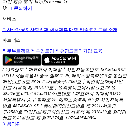
기업 제휴 문의: help@comento.kr
1:1 문의하기
서비스
회사소개
공지사항
인재 채용
제휴 대학 인증
코멘토픽 소개
파트너스
직무부트캠프 제휴
멘토링 제휴
광고문의
기업 교육
(주)코멘토ㅣ대표이사 이재성ㅣ사업자등록번호 487-86-00195
04512 서울특별시 중구 칠패로 28, 메리츠강북타워 3층
통신판
매업신고번호 제 2021-서울중구-2580호ㅣ직업정보제공사업
신고
서울청 제 2018-19호ㅣ원격평생교육시설신고 제 원
격-376호
070-4154-0804
(주)코멘토ㅣ대표이사 이재성
04512
서울특별시 중구 칠패로 28, 메리츠강북타워 3층
사업자등록
번호 487-86-00195ㅣ통신판매업신고번호 제 2021-서울중
구-2580호
직업정보제공사업신고 서울청 제 2018-19호
원격평
생교육시설신고 제 원격-376호ㅣ070-4154-0804
이용약관