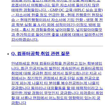
경험을 이미 넣었기 때문에 추가로 무엇을 써야될지 모
르겠서어서 여쭤봅니다. 밑은 자소서에 들어가지 않은
애매한 경험들입니다. - GMP QC 교육 (HPLC 실습 포함)
-> 자소서에 한줄 정도 언급만 함 - 현재 진행중인 현장실
습 -> 현재진행형이라서 자소서에 기입 안함 - 생명 쪽 전
공 학부 실험 올 A (이 외에 성적이야기) 이정도 밖에 없
는데 ,, 혹시 저 경험들중에 넣어야할것, 넣지말아야할것
과 추가적으로 들어가면 좋을 내용에 대해서 알려주시면
감사하겠습니다.
Q.
컴퓨터공학 취업 관련 질문
안녕하세요 현재 컴퓨터공학을 전공하고 있는 학부생입
니다. 최근 인공지능의 발전이 계속되면서 컴퓨터공학의
취업에 대해 궁금한 점이 생겨서 질문드립니다! 지금 시
점에서는 장기적인 관점에서 컴공 단일 심화 전공으로
깊게 파는게 나을지 타 분야를 복수전공하는게 나을지
궁금합니다 동아리나 대외활동을 할 때 매력적이라고 느
낄만한 개발 경험이 무엇인지 궁금합니다 자격증이 취업
할 때 서류나 면접에서 어느정도의 영향력이 있는지 궁
금합니다