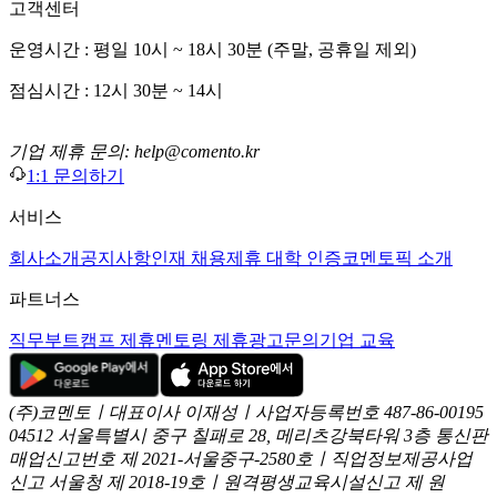
고객센터
운영시간 : 평일 10시 ~ 18시 30분 (주말, 공휴일 제외)
점심시간 : 12시 30분 ~ 14시
기업 제휴 문의: help@comento.kr
1:1 문의하기
서비스
회사소개
공지사항
인재 채용
제휴 대학 인증
코멘토픽 소개
파트너스
직무부트캠프 제휴
멘토링 제휴
광고문의
기업 교육
(주)코멘토ㅣ대표이사 이재성ㅣ사업자등록번호 487-86-00195
04512 서울특별시 중구 칠패로 28, 메리츠강북타워 3층
통신판
매업신고번호 제 2021-서울중구-2580호ㅣ직업정보제공사업
신고
서울청 제 2018-19호ㅣ원격평생교육시설신고 제 원