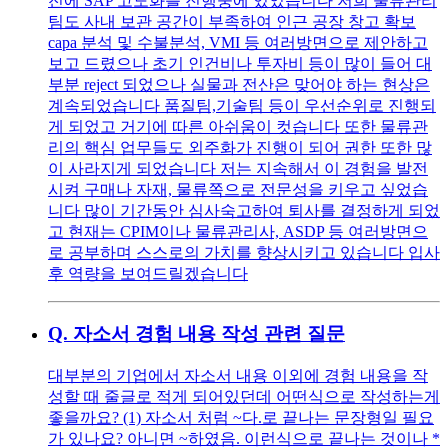
전에 SAP 고도화를 진행중에 있었습니다 저희 물류관리
팀도 사내 보관 공간이 부족하여 인근 공장 창고 확보
capa 분석 및 수불분석, VMI 등 여러방면으로 제안하고
보고 드렸으나 초기 인건비나 투자비 등이 많이 들어 대
부분 reject 되었으나 실물과 전산은 맞어야 하는 현상은
계속되었습니다 품질팀,기술팀 등이 우선순위로 진행되
게 되었고 거기에 따른 아쉬움이 컷습니다 또한 물류관
리의 핵심 업무들도 외주화가 진행이 되어 권한 또한 많
이 사라지게 되었습니다 저는 지속해서 이 경험을 발전
시켜 구매나 자재, 물류쪽으로 전문성을 키우고 싶었습
니다 많이 기간동안 심사숙고하여 퇴사를 결정하게 되었
고 현재는 CPIM이나 물류관리사, ASDP 등 여러방면으
로 공부하며 스스로의 가치를 향상시키고 있습니다 입사
후 역량을 보여드릴겠습니다
Q.
자소서 경험 내용 작성 관련 질문
대부분의 기업에서 자소서 내용 이외에 경험 내용을 작
성할 때 줄글로 적게 되어있던데 어떤식으로 작성하는게
좋을까요? (1) 자소서 처럼 ~다.로 끝나는 문장형일 필요
가 있나요? 아니면 ~하였음. 이런식으로 끝나는 것이나 *