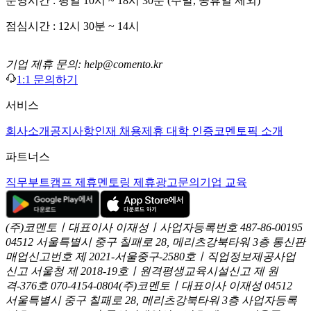
운영시간 : 평일 10시 ~ 18시 30분 (주말, 공휴일 제외)
점심시간 : 12시 30분 ~ 14시
기업 제휴 문의: help@comento.kr
1:1 문의하기
서비스
회사소개
공지사항
인재 채용
제휴 대학 인증
코멘토픽 소개
파트너스
직무부트캠프 제휴
멘토링 제휴
광고문의
기업 교육
(주)코멘토ㅣ대표이사 이재성ㅣ사업자등록번호 487-86-00195
04512 서울특별시 중구 칠패로 28, 메리츠강북타워 3층
통신판
매업신고번호 제 2021-서울중구-2580호ㅣ직업정보제공사업
신고
서울청 제 2018-19호ㅣ원격평생교육시설신고 제 원
격-376호
070-4154-0804
(주)코멘토ㅣ대표이사 이재성
04512
서울특별시 중구 칠패로 28, 메리츠강북타워 3층
사업자등록