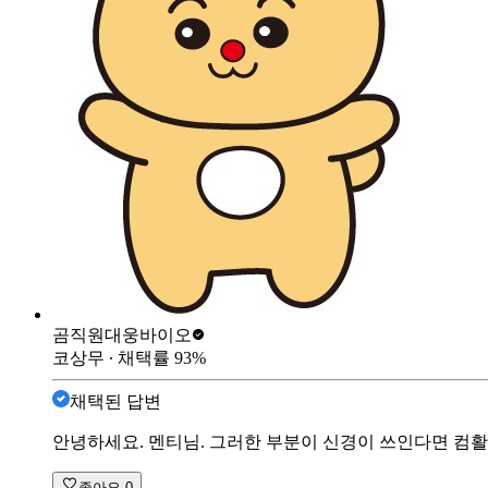
곰직원
대웅바이오
코상무
∙ 채택률
93
%
채택된 답변
안녕하세요. 멘티님. 그러한 부분이 신경이 쓰인다면 컴활
좋아요
0