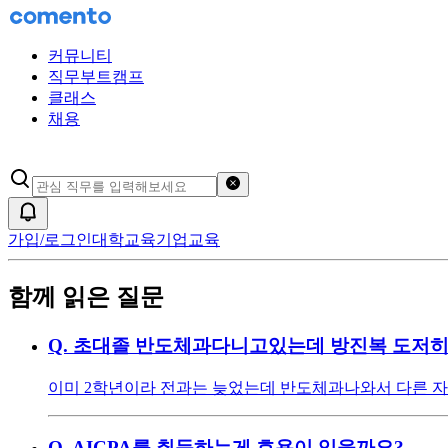
커뮤니티
직무부트캠프
클래스
채용
검색어 초기화
알림
가입/로그인
대학교육
기업교육
함께 읽은 질문
Q.
초대졸 반도체과다니고있는데 방진복 도저히
이미 2학년이라 전과는 늦었는데 반도체과나와서 다른 
Q.
AICPA를 취득하는게 효용이 있을까요?