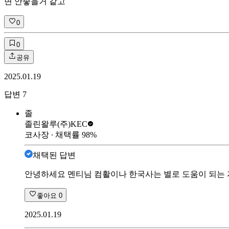
면 안좋을거 같고
0
0
공유
2025.01.19
답변
7
졸
졸린왈루
(주)KEC
코사장
∙ 채택률
98
%
채택된 답변
안녕하세요 멘티님 컴활이나 한국사는 별로 도움이 되는 자
좋아요
0
2025.01.19