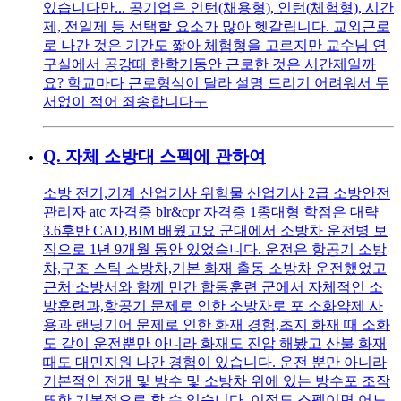
있습니다만... 공기업은 인턴(채용형), 인턴(체험형), 시간
제, 전일제 등 선택할 요소가 많아 헷갈립니다. 교외근로
로 나간 것은 기간도 짧아 체험형을 고르지만 교수님 연
구실에서 공강때 한학기동안 근로한 것은 시간제일까
요? 학교마다 근로형식이 달라 설명 드리기 어려워서 두
서없이 적어 죄송합니다ㅜ
Q.
자체 소방대 스펙에 관하여
소방 전기,기계 산업기사 위험물 산업기사 2급 소방안전
관리자 atc 자격증 blr&cpr 자격증 1종대형 학점은 대략
3.6후반 CAD,BIM 배웠고요 군대에서 소방차 운전병 보
직으로 1년 9개월 동안 있었습니다. 운전은 항공기 소방
차,구조 스틱 소방차,기본 화재 출동 소방차 운전했었고
근처 소방서와 함께 민간 합동훈련 군에서 자체적인 소
방훈련과,항공기 문제로 인한 소방차로 포 소화약제 사
용과 랜딩기어 문제로 인한 화재 경험,초지 화재 때 소화
도 같이 운전뿐만 아니라 화재도 진압 해봤고 산불 화재
때도 대민지원 나간 경험이 있습니다. 운전 뿐만 아니라
기본적인 전개 및 방수 및 소방차 위에 있는 방수포 조작
또한 기본적으로 할 수 있습니다. 이정도 스펙이면 어느