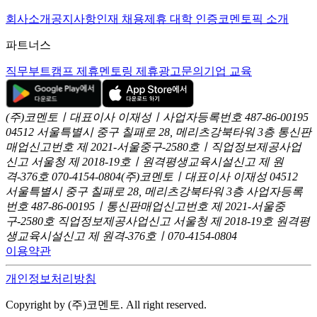
회사소개
공지사항
인재 채용
제휴 대학 인증
코멘토픽 소개
파트너스
직무부트캠프 제휴
멘토링 제휴
광고문의
기업 교육
(주)코멘토ㅣ대표이사 이재성ㅣ사업자등록번호 487-86-00195
04512 서울특별시 중구 칠패로 28, 메리츠강북타워 3층
통신판
매업신고번호 제 2021-서울중구-2580호ㅣ직업정보제공사업
신고
서울청 제 2018-19호ㅣ원격평생교육시설신고 제 원
격-376호
070-4154-0804
(주)코멘토ㅣ대표이사 이재성
04512
서울특별시 중구 칠패로 28, 메리츠강북타워 3층
사업자등록
번호 487-86-00195ㅣ통신판매업신고번호 제 2021-서울중
구-2580호
직업정보제공사업신고 서울청 제 2018-19호
원격평
생교육시설신고 제 원격-376호ㅣ070-4154-0804
이용약관
개인정보처리방침
Copyright by (주)코멘토. All right reserved.