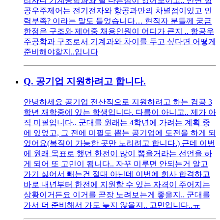
리자니 기계공학과와 별 다른점이 없어보이고.. 반면 항
공우주제어는 전기전자와 항공과만의 차별점이있고 인
력부족? 이라는 말도 들었습니다… 현직자 분들께 궁금
한점은 구조와 제어중 채용인원이 어디가 큰지 .. 항공우
주공학과 구조로서 기계과와 차이를 두고 싶다면 어떻게
준비해야할지..입니다
Q.
공기업 지원하려고 합니다.
안녕하세요 공기업 전산직으로 지원하려고 하는 컴공 3
학년 재학중에 있는 학생입니다. 다름이 아니고.. 제가 아
직 미필입니다.. 군대를 원래는 4학년에 가려는 계획 중
에 있었고, 그 전에 미필도 뽑는 공기업에 도전을 하게 되
었어요(복직이 가능한 곳만 노리려고 합니다.) 근데 이번
에 원래 목표로 했던 한전이 많이 뽑을거라는 선언을 하
게 되어 또 고민이 됩니다.. 자꾸 미루면 안되는거 알고
가기 싫어서 빼는건 절대 아닌데 이번에 회사 합격하고
바로 내년부터 한전에 지원할 수 있는 자격이 주어지는
상황이거든요 이거를 곧장 노려보는게 좋을지.. 군대를
가서 더 준비해서 가도 늦지 않을지.. 고민입니다..ㅠ