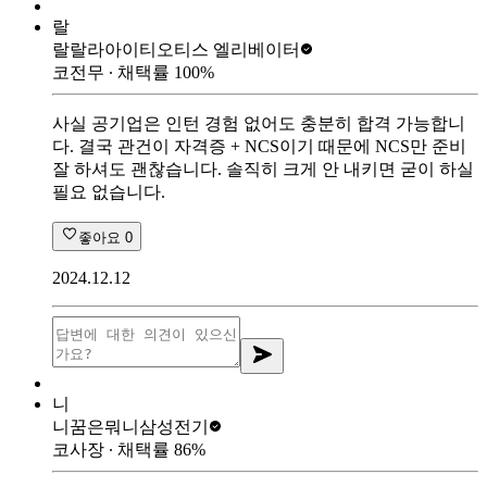
랄
랄랄라아이티
오티스 엘리베이터
코전무
∙ 채택률
100
%
사실 공기업은 인턴 경험 없어도 충분히 합격 가능합니
다. 결국 관건이 자격증 + NCS이기 때문에 NCS만 준비
잘 하셔도 괜찮습니다. 솔직히 크게 안 내키면 굳이 하실
필요 없습니다.
좋아요
0
2024.12.12
니
니꿈은뭐니
삼성전기
코사장
∙ 채택률
86
%