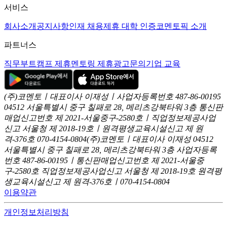
서비스
회사소개
공지사항
인재 채용
제휴 대학 인증
코멘토픽 소개
파트너스
직무부트캠프 제휴
멘토링 제휴
광고문의
기업 교육
(주)코멘토ㅣ대표이사 이재성ㅣ사업자등록번호 487-86-00195
04512 서울특별시 중구 칠패로 28, 메리츠강북타워 3층
통신판
매업신고번호 제 2021-서울중구-2580호ㅣ직업정보제공사업
신고
서울청 제 2018-19호ㅣ원격평생교육시설신고 제 원
격-376호
070-4154-0804
(주)코멘토ㅣ대표이사 이재성
04512
서울특별시 중구 칠패로 28, 메리츠강북타워 3층
사업자등록
번호 487-86-00195ㅣ통신판매업신고번호 제 2021-서울중
구-2580호
직업정보제공사업신고 서울청 제 2018-19호
원격평
생교육시설신고 제 원격-376호ㅣ070-4154-0804
이용약관
개인정보처리방침