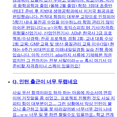
경쟁력이 있을지 조언 구하고 싶습니다. 학교/전공: 지거
국 화학공학과 졸업 (올해 2월 졸업) 학점: 3점대 초중반
(PEET 준비 후 지방대 생명공학과에서 지거국 화공과로
편입했습니다. 전적대 학점이 대부분 교양으로 인정되어
5학기 내내 올전공 수업을 이수하느라 학점 관리가 많이
아쉬운 편입니다ㅠㅠ) 어학: 토익스피킹 IH 기사/자격증:
위험물산업기사, 산업안전기사, ADsP, 한국사 2급 프로
젝트/수상경력: 전공 프로젝트 경험 2회, 교내 대회 수상
2회 교육: GMP 교육 및 생산·품질관리 교육 이수(3일) 현
재는 6주간 비대면으로 미래내일일경험 실습 진행 중에
있습니다. 아직 산안기, adsp까지 서류에 기재해본 적은
없지만 그 전까지는 전부 서탈이라ㅠㅠ 혹시 여기서 더
준비할 자격증이나 스펙이 있을까요?
Q.
인턴 출근이 너무 두렵네요
사실 우선 합격이라도 하자 하는 마음에 자소서며 면접
이며 거짓말을 좀 섞었고.. 프로젝트 진행한 것도 사실 지
피티 힘이 대부분이고.... 그런 상황에서 막상 인턴이 붙
으니 출근하고 일을 못 따라갈까봐 너무너무 겁이 나네
요...ㅠㅠ 너무 일 못 하면 짤릴수도 있을까요.. 학교 연계