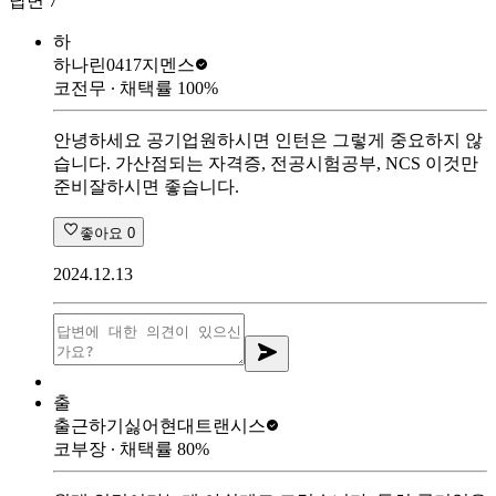
답변
7
하
하나린0417
지멘스
코전무
∙ 채택률
100
%
안녕하세요 공기업원하시면 인턴은 그렇게 중요하지 않
습니다. 가산점되는 자격증, 전공시험공부, NCS 이것만
준비잘하시면 좋습니다.
좋아요
0
2024.12.13
출
출근하기싫어
현대트랜시스
코부장
∙ 채택률
80
%