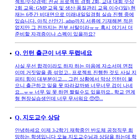
젝트/수상경력: 전공 프로젝트 경험 2회, 교내 대회 수상
2회 교육: GMP 교육 및 생산·품질관리 교육 이수(3일) 현
재는 6주간 비대면으로 미래내일일경험 실습 진행 중에
있습니다. 아직 산안기, adsp까지 서류에 기재해본 적은
없지만 그 전까지는 전부 서탈이라ㅠㅠ 혹시 여기서 더
준비할 자격증이나 스펙이 있을까요?
Q.
인턴 출근이 너무 두렵네요
사실 우선 합격이라도 하자 하는 마음에 자소서며 면접
이며 거짓말을 좀 섞었고.. 프로젝트 진행한 것도 사실 지
피티 힘이 대부분이고.... 그런 상황에서 막상 인턴이 붙
으니 출근하고 일을 못 따라갈까봐 너무너무 겁이 나네
요...ㅠㅠ 너무 일 못 하면 짤릴수도 있을까요.. 학교 연계
형 현장실습생인데 너무 무서워요 🥺🥺...
Q.
지도교수 상담
안녕하세요 이제 3-2학기 재학중인 반도체 공정직무 희
망하는 학생입니다 오늘 지도교수님과 상담을 하는데 학